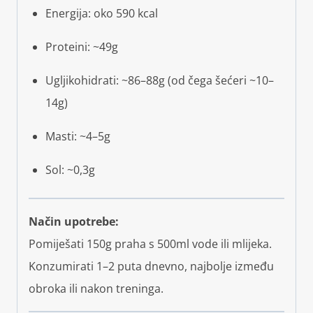
Energija: oko 590 kcal
Proteini: ~49g
Ugljikohidrati: ~86–88g (od čega šećeri ~10–
14g)
Masti: ~4–5g
Sol: ~0,3g
Način upotrebe:
Pomiješati 150g praha s 500ml vode ili mlijeka.
Konzumirati 1–2 puta dnevno, najbolje između
obroka ili nakon treninga.