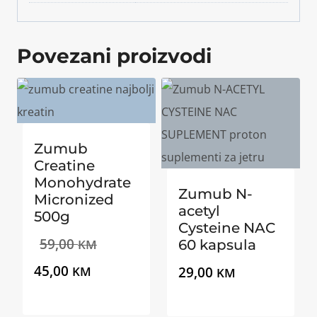
Povezani proizvodi
Zumub
Creatine
Monohydrate
Zumub N-
Micronized
acetyl
500g
Cysteine NAC
Izvorna
59,00
KM
60 kapsula
Trenutna
cijena
45,00
KM
29,00
KM
cijena
bila