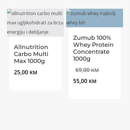
je:
je:
45,00 KM.
59,00 KM.
Zumub 100%
Whey Protein
Allnutrition
Concentrate
Carbo Multi
1000g
Max 1000g
Izvorna
69,00
KM
25,00
KM
Trenutna
cijena
55,00
KM
cijena
bila
je:
je:
55,00 KM.
69,00 KM.