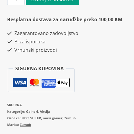
Mass
Gainer
Besplatna dostava za narudžbe preko 100,00 KM
2000g
Zagarantovano zadovoljstvo
količina
Brza isporuka
Vrhunski proizvodi
SIGURNA KUPOVINA
SKU:
N/A
Kategorije:
Gaineri
,
Akcija
Oznake:
BEST SELLER
,
mass gainer
,
Zumub
Marka:
Zumub