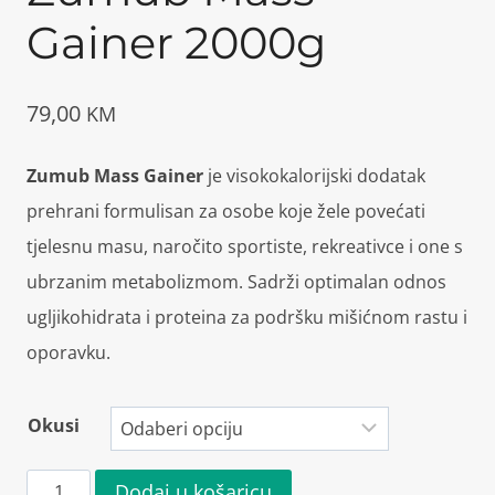
Gainer 2000g
79,00
KM
Zumub Mass Gainer
je visokokalorijski dodatak
prehrani formulisan za osobe koje žele povećati
tjelesnu masu, naročito sportiste, rekreativce i one s
ubrzanim metabolizmom. Sadrži optimalan odnos
ugljikohidrata i proteina za podršku mišićnom rastu i
oporavku.
Okusi
Zumub
Dodaj u košaricu