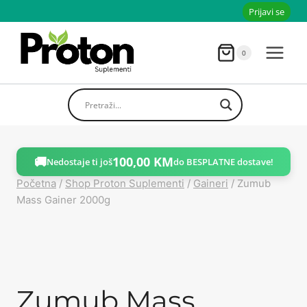
Skoči
Prijavi se
do
sadržaja
0
🚚
100,00
KM
Nedostaje ti još
do BESPLATNE dostave!
Početna
/
Shop Proton Suplementi
/
Gaineri
/
Zumub
Mass Gainer 2000g
Zumub Mass