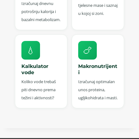
Izračunaj dnevnu
tjelesne mase i saznaj
potrošnju kalorija i
u kojoj si zoni.
bazalni metabolizam.
💧
🍗
Kalkulator
Makronutrijent
vode
i
Koliko vode trebaš
Izračunaj optimalan
piti dnevno prema
unos proteina,
težini i aktivnosti?
ugljikohidrata i masti.