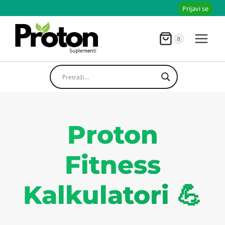
Skoči
Prijavi se
do
sadržaja
0
Proton
Fitness
Kalkulatori 💪