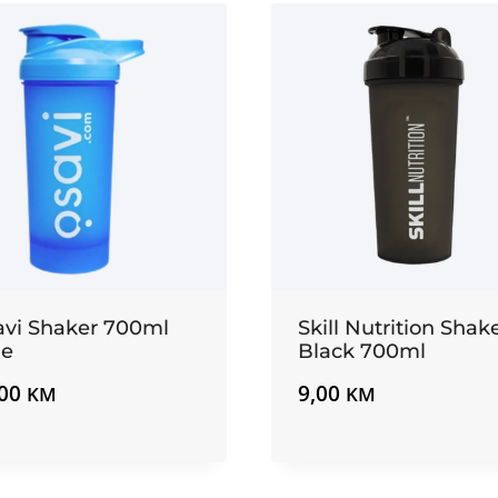
avi Shaker 700ml
Skill Nutrition Shak
ue
Black 700ml
,00
9,00
KM
KM