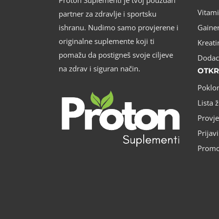
Proton Suplementi je tvoj pouzdan
Vitami
partner za zdravlje i sportsku
ishranu. Nudimo samo provjerene i
Gainer
originalne suplemente koji ti
Kreati
pomažu da postigneš svoje ciljeve
Dodac
na zdrav i siguran način.
OTKR
Poklon
Lista ž
Provje
Prijavi
Promoc