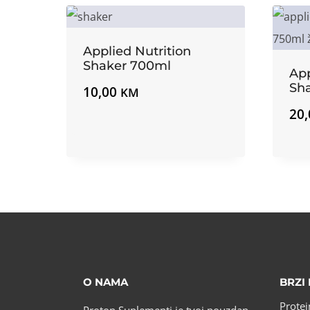
Applied Nutrition
Shaker 700ml
App
Sh
10,00
KM
20
O NAMA
BRZI 
Protei