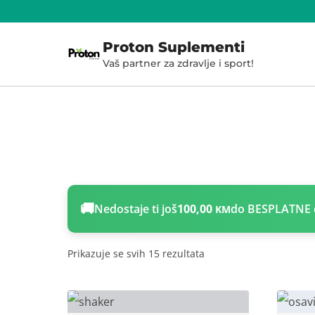
Skoči
do
Proton Suplementi
sadržaja
Vaš partner za zdravlje i sport!
🚚
Nedostaje ti još
100,00
do BESPLATNE 
KM
Prikazuje se svih 15 rezultata