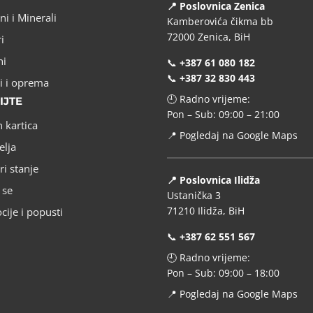
📍 Poslovnica Zenica
ni i Minerali
Kamberovića čikma bb
72000 Zenica, BiH
i
ni
📞
+387 61 080 182
📞
+387 32 830 443
i i oprema
🕘 Radno vrijeme:
IJTE
Pon – Sub: 09:00 – 21:00
 kartica
📍
Pogledaj na Google Maps
elja
ri stanje
📍 Poslovnica Ilidža
 se
Ustanička 3
71210 Ilidža, BiH
ije i popusti
📞
+387 62 551 567
🕘 Radno vrijeme:
Pon – Sub: 09:00 – 18:00
📍
Pogledaj na Google Maps