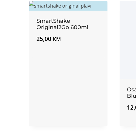
SmartShake
Original2Go 600ml
25,00
KM
Os
Bl
12