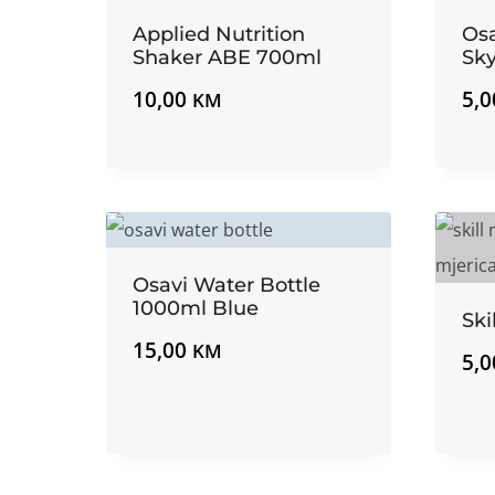
Applied Nutrition
Osa
Shaker ABE 700ml
Sky
10,00
5,
KM
Osavi Water Bottle
1000ml Blue
Ski
15,00
KM
5,