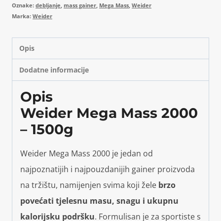
Oznake:
debljanje
,
mass gainer
,
Mega Mass
,
Weider
Marka:
Weider
Opis
Dodatne informacije
Opis
Weider Mega Mass 2000
– 1500g
Weider Mega Mass 2000 je jedan od
najpoznatijih i najpouzdanijih gainer proizvoda
na tržištu, namijenjen svima koji žele
brzo
povećati tjelesnu masu, snagu i ukupnu
kalorijsku podršku
. Formulisan je za sportiste s