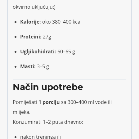
okvirno uključuju:)
Kalorije:
oko 380–400 kcal
Proteini:
27g
Ugljikohidrati:
60–65 g
Masti:
3–5 g
Način upotrebe
Pomiješati
1 porciju
sa 300–400 ml vode ili
mlijeka.
Konzumirati 1–2 puta dnevno:
nakon treninga ili