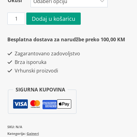
Okusi
Weider
Dodaj u košaricu
Mega
Mass
Besplatna dostava za narudžbe preko 100,00 KM
2000
Zagarantovano zadovoljstvo
1500g
Brza isporuka
količina
Vrhunski proizvodi
SIGURNA KUPOVINA
SKU:
N/A
Kategorija:
Gaineri