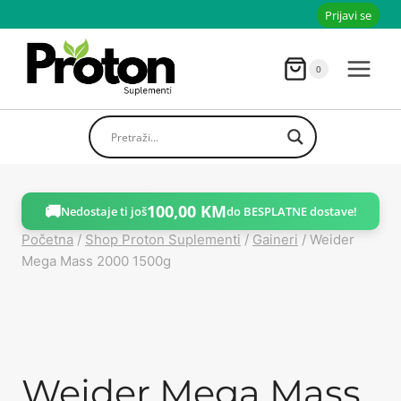
Skoči
Prijavi se
do
sadržaja
0
🚚
100,00
KM
Nedostaje ti još
do BESPLATNE dostave!
Početna
/
Shop Proton Suplementi
/
Gaineri
/
Weider
Mega Mass 2000 1500g
Weider Mega Mass