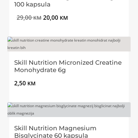
D
100 kapsula
N
n
t
A
A
I
T
29,00
20,00
KM
KM
K
a
n
C
I
z
r
J
I
c
a
v
e
i
c
o
n
j
i
Skill Nutrition Micronized Creatine
r
u
e
j
Monohydrate 6g
n
t
n
e
2,50
KM
a
n
a
n
c
a
b
a
i
c
i
j
j
i
l
e
Skill Nutrition Magnesium
e
j
Bisglycinate 60 kapsula