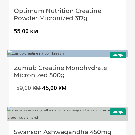
Optimum Nutrition Creatine
Powder Micronized 317g
55,00
KM
P
AKCIJA
R
O
I
Zumub Creatine Monohydrate
Z
V
Micronized 500g
O
D
N
I
T
59,00
45,00
KM
KM
A
A
K
z
r
C
I
J
v
e
I
P
AKCIJA
R
O
o
n
I
Z
V
Swanson Ashwagandha 450mg
r
u
O