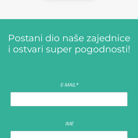
.
0
K
0
M
.
Postani dio naše zajednice
K
i ostvari super pogodnosti!
M
.
E-MAIL*
IME