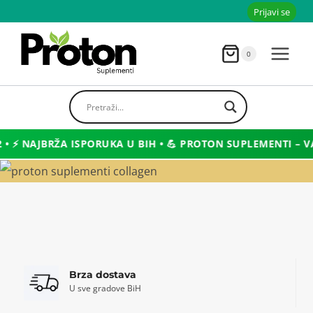
Skoči
Prijavi se
do
sadržaja
0
ŽA ISPORUKA U BIH • 💪 PROTON SUPLEMENTI – VAŠ PARTNER
Brza dostava
U sve gradove BiH