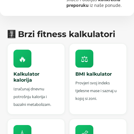
preporuku
iz naše ponude.
🧮 Brzi fitness kalkulatori
🔥
⚖️
Kalkulator
BMI kalkulator
kalorija
Provjeri svoj indeks
Izračunaj dnevnu
tjelesne mase i saznaj u
potrošnju kalorija i
kojoj si zoni.
bazalni metabolizam.