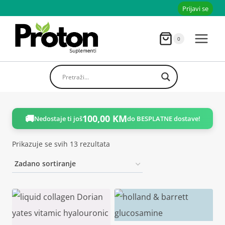
Skoči
Prijavi se
do
sadržaja
0
🚚
100,00
KM
Nedostaje ti još
do BESPLATNE dostave!
Prikazuje se svih 13 rezultata