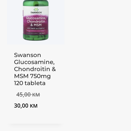
Swanson
Glucosamine,
Chondroitin &
MSM 750mg
120 tableta
Izvorna
45,00
KM
Trenutna
cijena
30,00
KM
cijena
bila
je:
je: