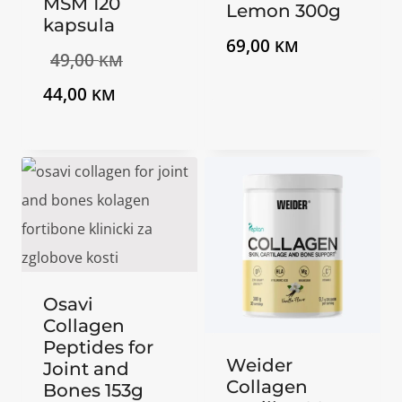
MSM 120
Lemon 300g
kapsula
69,00
KM
Izvorna
49,00
KM
Trenutna
cijena
44,00
KM
cijena
bila
je:
je:
44,00 KM.
49,00 KM.
Osavi
Collagen
Peptides for
Weider
Joint and
Collagen
Bones 153g