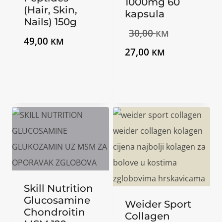
1000mg 60
(Hair, Skin,
kapsula
Nails) 150g
Izvorna
30,00
KM
49,00
KM
Trenutna
cijena
27,00
KM
cijena
bila
je:
je:
27,00 KM.
30,00 KM.
Skill Nutrition
Glucosamine
Weider Sport
Chondroitin
Collagen