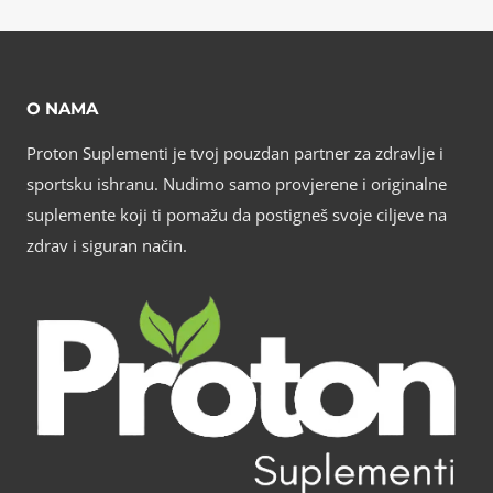
30,00 KM.
45,00 KM.
O NAMA
Proton Suplementi je tvoj pouzdan partner za zdravlje i
sportsku ishranu. Nudimo samo provjerene i originalne
suplemente koji ti pomažu da postigneš svoje ciljeve na
zdrav i siguran način.