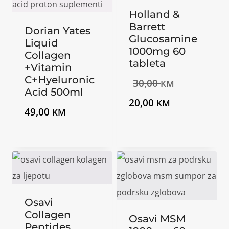
Holland &
Barrett
Dorian Yates
Glucosamine
Liquid
1000mg 60
Collagen
tableta
+Vitamin
C+Hyeluronic
Izvorna
30,00
KM
Acid 500ml
Trenutna
cijena
20,00
KM
49,00
KM
cijena
bila
je:
je:
20,00 KM.
30,00 KM.
Osavi
Collagen
Osavi MSM
Peptides