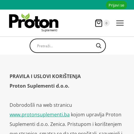
Skoči
Prijavi se
do
sadržaja
0
PRAVILA I USLOVI KORIŠTENJA
Proton Suplementi d.o.o.
Dobrodošli na web stranicu
www.protonsuplementi.ba
kojom upravlja Proton
Suplementi d.o.o. Zenica. Pristupom i korištenjem
ove stranice, smatra se da ste pročitali, razumjeli i