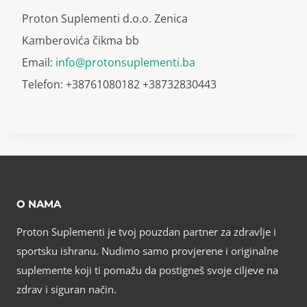
Proton Suplementi d.o.o. Zenica
Kamberovića čikma bb
Email:
info@protonsuplementi.ba
Telefon: +38761080182 +38732830443
O NAMA
Proton Suplementi je tvoj pouzdan partner za zdravlje i
sportsku ishranu. Nudimo samo provjerene i originalne
suplemente koji ti pomažu da postigneš svoje ciljeve na
zdrav i siguran način.