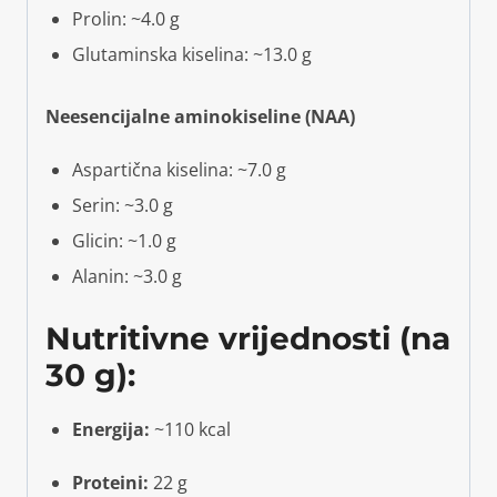
Prolin: ~4.0 g
Glutaminska kiselina: ~13.0 g
Neesencijalne aminokiseline (NAA)
Aspartična kiselina: ~7.0 g
Serin: ~3.0 g
Glicin: ~1.0 g
Alanin: ~3.0 g
Nutritivne vrijednosti
(na
30 g):
Energija:
~110 kcal
Proteini:
22 g