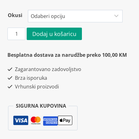
Okusi
Zumub
Dodaj u košaricu
100%
Whey
Besplatna dostava za narudžbe preko 100,00 KM
Protein
Zagarantovano zadovoljstvo
Concentrate
Brza isporuka
500g
Vrhunski proizvodi
količina
SIGURNA KUPOVINA