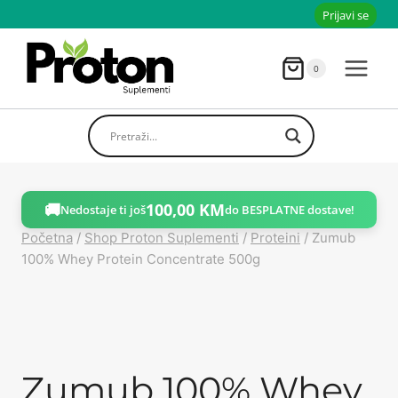
Skoči
Prijavi se
do
sadržaja
0
🚚
100,00
KM
Nedostaje ti još
do BESPLATNE dostave!
Početna
/
Shop Proton Suplementi
/
Proteini
/
Zumub
100% Whey Protein Concentrate 500g
Zumub 100% Whey