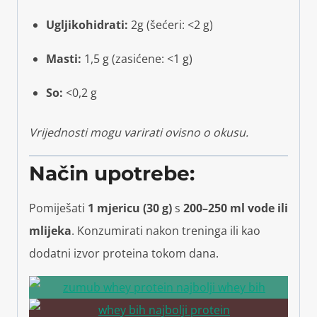
Ugljikohidrati:
2g (šećeri: <2 g)
Masti:
1,5 g (zasićene: <1 g)
So:
<0,2 g
Vrijednosti mogu varirati ovisno o okusu.
Način upotrebe:
Pomiješati
1 mjericu (30 g)
s
200–250 ml vode ili
mlijeka
. Konzumirati nakon treninga ili kao
dodatni izvor proteina tokom dana.