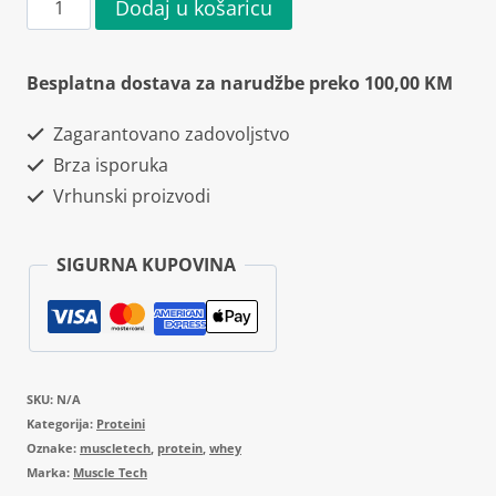
Muscletech
Dodaj u košaricu
NitroTech
100%
Besplatna dostava za narudžbe preko 100,00 KM
Whey
Zagarantovano zadovoljstvo
Gold
Brza isporuka
2270g
Vrhunski proizvodi
količina
SIGURNA KUPOVINA
SKU:
N/A
Kategorija:
Proteini
Oznake:
muscletech
,
protein
,
whey
Marka:
Muscle Tech