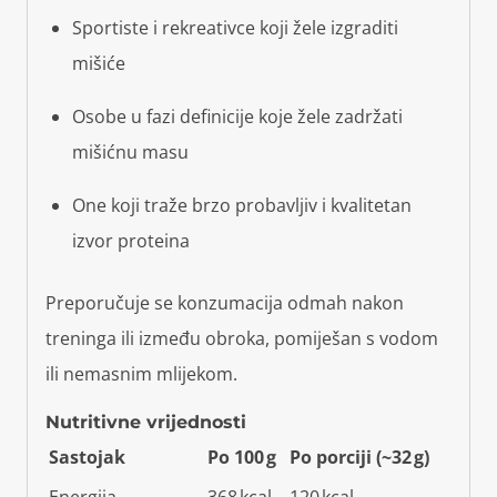
Sportiste i rekreativce koji žele izgraditi
mišiće
Osobe u fazi definicije koje žele zadržati
mišićnu masu
One koji traže brzo probavljiv i kvalitetan
izvor proteina
Preporučuje se konzumacija odmah nakon
treninga ili između obroka, pomiješan s vodom
ili nemasnim mlijekom.
Nutritivne vrijednosti
Sastojak
Po 100 g
Po porciji (~32 g)
Energija
368 kcal
120 kcal