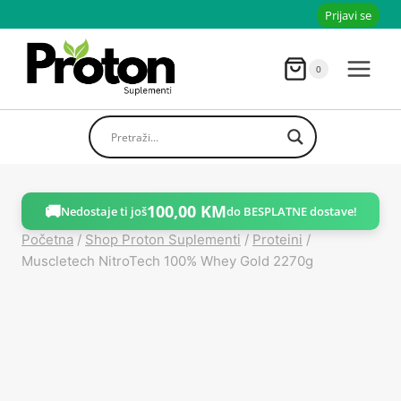
Skoči
Prijavi se
do
sadržaja
0
🚚
100,00
KM
Nedostaje ti još
do BESPLATNE dostave!
Početna
/
Shop Proton Suplementi
/
Proteini
/
Muscletech NitroTech 100% Whey Gold 2270g