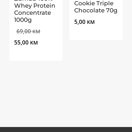
Cookie Triple
Whey Protein
Chocolate 70g
Concentrate
1000g
5,00
KM
Izvorna
69,00
KM
Trenutna
cijena
55,00
KM
cijena
bila
je:
je:
55,00 KM.
69,00 KM.