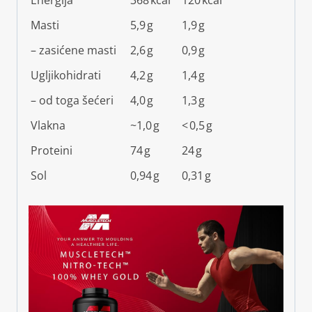
Masti
5,9 g
1,9 g
– zasićene masti
2,6 g
0,9 g
Ugljikohidrati
4,2 g
1,4 g
– od toga šećeri
4,0 g
1,3 g
Vlakna
~1,0 g
< 0,5 g
Proteini
74 g
24 g
Sol
0,94 g
0,31 g