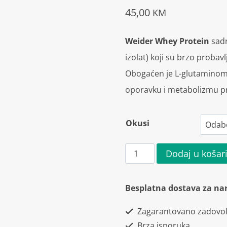
45,00
KM
Weider Whey Protein
sadr
izolat) koji su brzo probav
Obogaćen je L-glutaminom 
oporavku i metabolizmu pr
Okusi
Weider
Dodaj u košar
Whey
Protein
Besplatna dostava za na
300g
Zagarantovano zadovol
količina
Brza isporuka