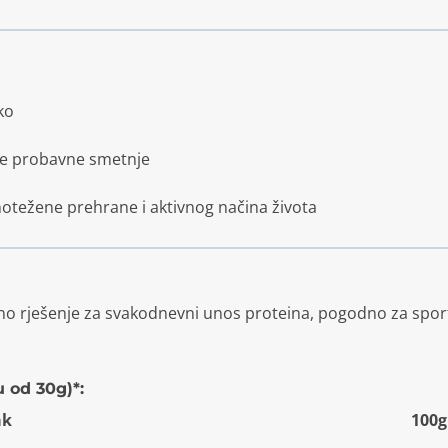
ko
age probavne smetnje
otežene prehrane i aktivnog načina života
o rješenje za svakodnevni unos proteina, pogodno za sportis
u od 30g)*:
ak
100g