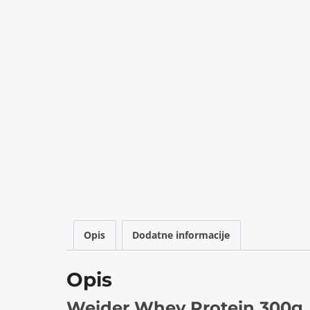
Opis
Dodatne informacije
Opis
Weider Whey Protein 300g