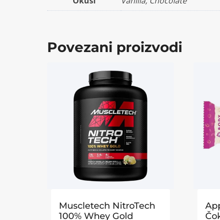
Okusi
Vanilla, Chocolate
Povezani proizvodi
Muscletech NitroTech
App
100% Whey Gold
Čok