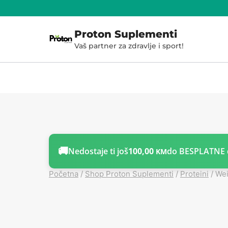
Skoči
do
Proton Suplementi
sadržaja
Vaš partner za zdravlje i sport!
🚚
Nedostaje ti još
100,00
do BESPLATNE 
KM
Početna
/
Shop Proton Suplementi
/
Proteini
/
Wei