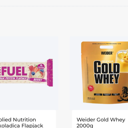
lied Nutrition
Weider Gold Whey
oladica Flapjack
2000g