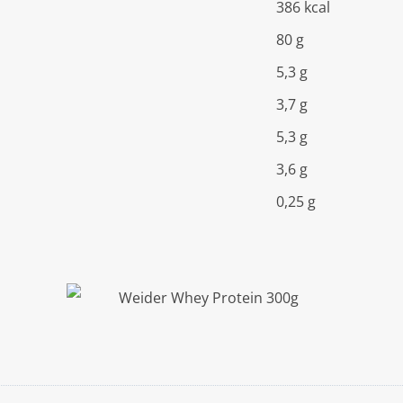
386 kcal
80 g
5,3 g
3,7 g
5,3 g
3,6 g
0,25 g