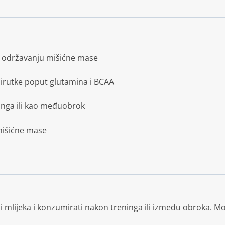
 i održavanju mišićne mase
sirutke poput glutamina i BCAA
inga ili kao međuobrok
 mišićne mase
li mlijeka i konzumirati nakon treninga ili između obroka. 