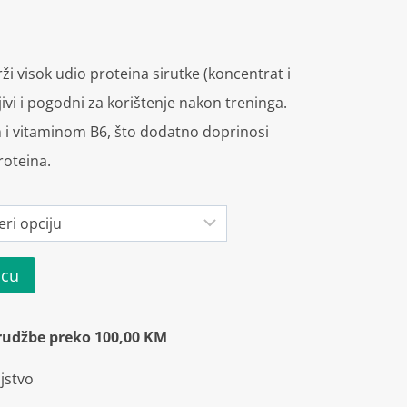
ži visok udio proteina sirutke (koncentrat i
ljivi i pogodni za korištenje nakon treninga.
i vitaminom B6, što dodatno doprinosi
oteina.
icu
rudžbe preko 100,00 KM
jstvo