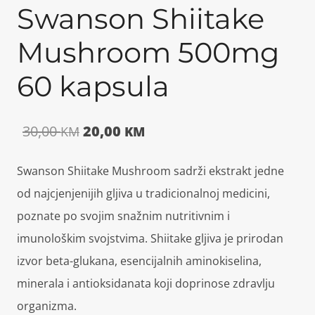
Swanson Shiitake
Mushroom 500mg
60 kapsula
Izvorna
Trenutna
30,00
20,00
KM
KM
cijena
cijena
Swanson Shiitake Mushroom sadrži ekstrakt jedne
bila
je:
od najcjenjenijih gljiva u tradicionalnoj medicini,
je:
20,00 KM.
poznate po svojim snažnim nutritivnim i
imunološkim svojstvima. Shiitake gljiva je prirodan
30,00 KM.
izvor beta-glukana, esencijalnih aminokiselina,
minerala i antioksidanata koji doprinose zdravlju
organizma.