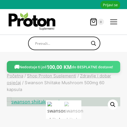
Skoči
Prijavi se
do
sadržaja
0
🚚
100,00
KM
Nedostaje ti još
do BESPLATNE dostave!
Početna
/
Shop Proton Suplementi
/
Zdravlje i dobar
osjećaj
/
Swanson Shiitake Mushroom 500mg 60
kapsula