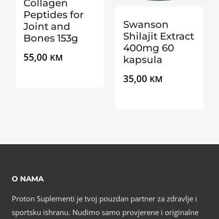
Collagen
Peptides for
Swanson
Joint and
Shilajit Extract
Bones 153g
400mg 60
55,00
KM
kapsula
35,00
KM
O NAMA
Proton Suplementi je tvoj pouzdan partner za zdravlje i
sportsku ishranu. Nudimo samo provjerene i originalne