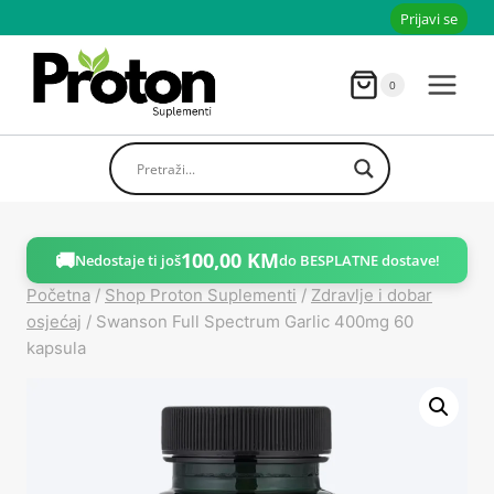
Skoči
Prijavi se
do
sadržaja
0
🚚
100,00
KM
Nedostaje ti još
do BESPLATNE dostave!
Početna
/
Shop Proton Suplementi
/
Zdravlje i dobar
osjećaj
/
Swanson Full Spectrum Garlic 400mg 60
kapsula