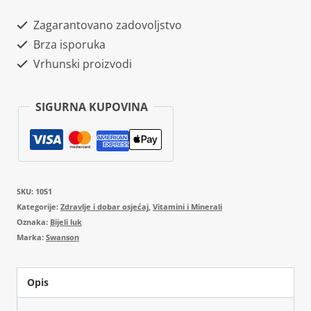
Garlic
Zagarantovano zadovoljstvo
400mg
Brza isporuka
60
Vrhunski proizvodi
kapsula
količina
SIGURNA KUPOVINA
SKU:
1051
Kategorije:
Zdravlje i dobar osjećaj
,
Vitamini i Minerali
Oznaka:
Bijeli luk
Marka:
Swanson
Opis