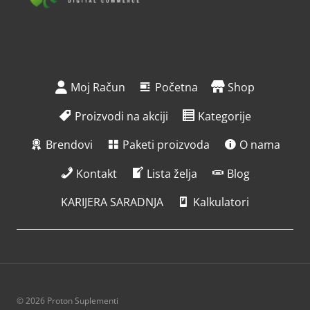
Moj Račun
Početna
Shop
Proizvodi na akciji
Kategorije
Brendovi
Paketi proizvoda
O nama
Kontakt
Lista želja
Blog
KARIJERA SARADNJA
Kalkulatori
© 2026 Proton Suplementi