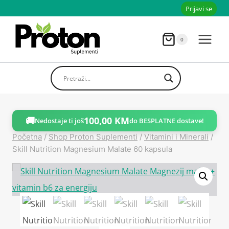
Skoči
Prijavi se
do
sadržaja
0
🚚
100,00
KM
Nedostaje ti još
do BESPLATNE dostave!
Početna
/
Shop Proton Suplementi
/
Vitamini i Minerali
/
Skill Nutrition Magnesium Malate 60 kapsula