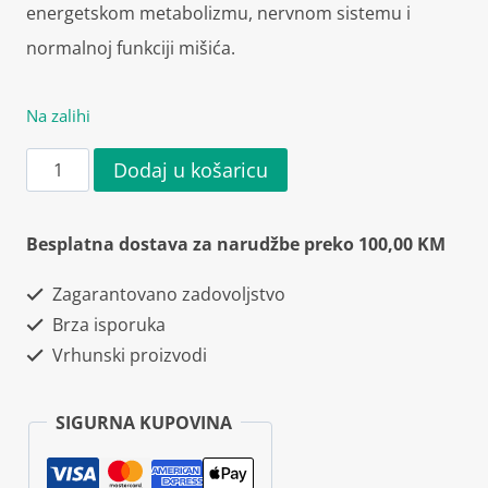
energetskom metabolizmu, nervnom sistemu i
normalnoj funkciji mišića.
Na zalihi
Skill
Dodaj u košaricu
Nutrition
Magnesium
Besplatna dostava za narudžbe preko 100,00 KM
Malate
Zagarantovano zadovoljstvo
60
Brza isporuka
kapsula
Vrhunski proizvodi
količina
SIGURNA KUPOVINA