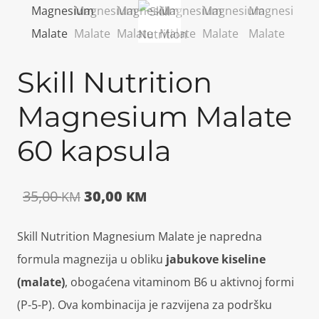
Skill Nutrition
Magnesium Malate
60 kapsula
Izvorna
Trenutna
35,00
30,00
KM
KM
cijena
cijena
Skill Nutrition Magnesium Malate je napredna
bila
je:
formula magnezija u obliku
jabukove kiseline
je:
30,00 KM.
(malate)
, obogaćena vitaminom B6 u aktivnoj formi
(P-5-P). Ova kombinacija je razvijena za podršku
35,00 KM.