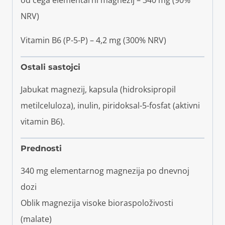
od čega elementarni magnezij – 340 mg (90%
NRV)
Vitamin B6 (P-5-P) – 4,2 mg (300% NRV)
Ostali sastojci
Jabukat magnezij, kapsula (hidroksipropil
metilceluloza), inulin, piridoksal-5-fosfat (aktivni
vitamin B6).
Prednosti
340 mg elementarnog magnezija po dnevnoj
dozi
Oblik magnezija visoke bioraspoloživosti
(malate)