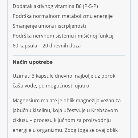
Dodatak aktivnog vitamina B6 (P-5-P)
Podrška normalnom metabolizmu energije
Smanjenje umora i iscrpljenosti
Podrška nervnom sistemu i mišićnoj funkciji
60 kapsula = 20 dnevnih doza
Način upotrebe
Uzimati 3 kapsule dnevno, najbolje uz obrok i
čašu vode, po mogućnosti ujutro.
Magnesium malate je oblik magnezija vezan za
jabučnu kiselinu, koja učestvuje u Krebsovom
ciklusu – procesu ključnom za proizvodnju
energije u organizmu. Zbog toga se ovaj oblik