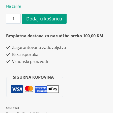
Na zalihi
Osavi
Dodaj u košaricu
Ashwagandha
Extra
Besplatna dostava za narudžbe preko 100,00 KM
400mg
Zagarantovano zadovoljstvo
60
Brza isporuka
kapsula
Vrhunski proizvodi
količina
SIGURNA KUPOVINA
SKU:
1123