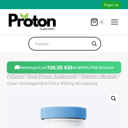
Skoči
Prijavi se
do
sadržaja
0
🚚
100,00
KM
Nedostaje ti još
do BESPLATNE dostave!
Početna
/
Shop Proton Suplementi
/
Vitamini i Minerali
/
Osavi Ashwagandha Extra 400mg 60 kapsula