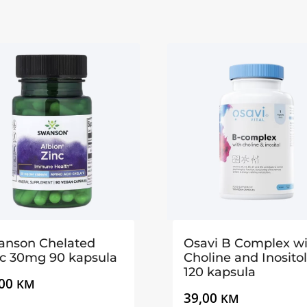
anson Chelated
Osavi B Complex wi
nc 30mg 90 kapsula
Choline and Inositol
120 kapsula
,00
KM
39,00
KM