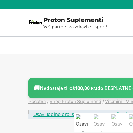
Skoči
do
Proton Suplementi
sadržaja
Vaš partner za zdravlje i sport!
🚚
Nedostaje ti još
100,00
do BESPLATNE 
KM
Početna
/
Shop Proton Suplementi
/
Vitamini i Min