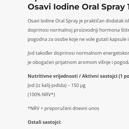
Osavi Iodine Oral Spray 
Osavi Iodine Oral Spray je praktičan dodatak is
doprinosi normalnoj proizvodnji hormona štitne
pogodna za osobe koje ne vole gutati kapsule il
Jod također doprinosi normalnom energetskom 
je obogaćen prijatnom aromom višnje i pogoda
Nutritivne vrijednosti / Aktivni sastojci (1 po
Jod (iz kalij-jodida) – 150 µg
(100% NRV*)
*NRV = preporučeni dnevni unos
Ostali sastojci: