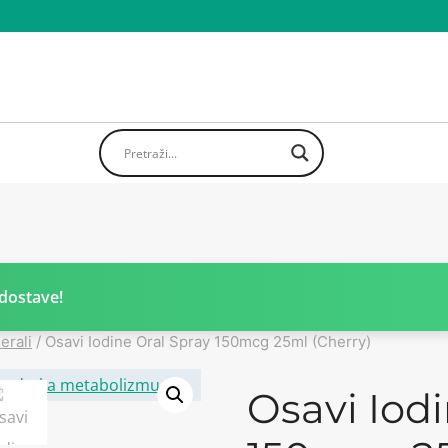
dostave!
erali
/
Osavi Iodine Oral Spray 150mcg 25ml (Cherry)
Osavi Iodi