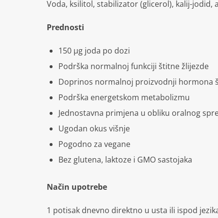
Voda, ksilitol, stabilizator (glicerol), kalij-jodi
Prednosti
150 µg joda po dozi
Podrška normalnoj funkciji štitne žlijezde
Doprinos normalnoj proizvodnji hormona št
Podrška energetskom metabolizmu
Jednostavna primjena u obliku oralnog spre
Ugodan okus višnje
Pogodno za vegane
Bez glutena, laktoze i GMO sastojaka
Način upotrebe
1 potisak dnevno direktno u usta ili ispod jezi