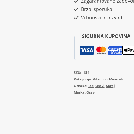
Zagarantovano zadovol
150mcg
Brza isporuka
25ml
Vrhunski proizvodi
(Cherry)
količina
SIGURNA KUPOVINA
SKU:
1614
Kategorija:
Vitamini i Minerali
Oznake:
Jod
,
Osavi
,
Sprej
Marka:
Osavi