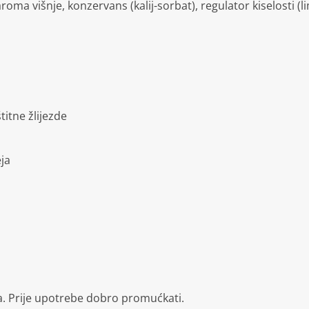
d, aroma višnje, konzervans (kalij-sorbat), regulator kiselosti (
itne žlijezde
ja
ka. Prije upotrebe dobro promućkati.