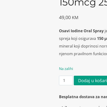
150mcg 25
49,00
KM
Osavi Iodine Oral Spray
j
spreja koji osigurava
150 µ
mineral koji doprinosi nor
njenom pravilnom funkcion
Na zalihi
Osavi
Dodaj u košar
Iodine
Oral
Besplatna dostava za na
Spray