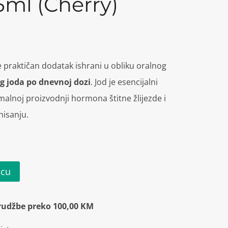
ml (Cherry)
e praktičan dodatak ishrani u obliku oralnog
g joda po dnevnoj dozi
. Jod je esencijalni
malnoj proizvodnji hormona štitne žlijezde i
isanju.
icu
rudžbe preko 100,00 KM