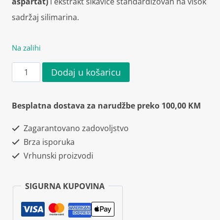
aspartat)
i ekstrakt sikavice standardizovan na visok
sadržaj silimarina.
Na zalihi
Osavi
Dodaj u košaricu
Glutathione
with
Besplatna dostava za narudžbe preko 100,00 KM
Silymarin,
Zagarantovano zadovoljstvo
NAC
Brza isporuka
&
Vrhunski proizvodi
LOLA
60
SIGURNA KUPOVINA
kapsula
količina