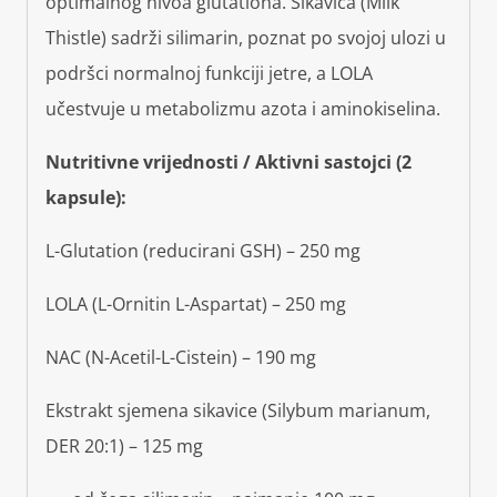
optimalnog nivoa glutationa. Sikavica (Milk
Thistle) sadrži silimarin, poznat po svojoj ulozi u
podršci normalnoj funkciji jetre, a LOLA
učestvuje u metabolizmu azota i aminokiselina.
Nutritivne vrijednosti / Aktivni sastojci (2
kapsule):
L-Glutation (reducirani GSH) – 250 mg
LOLA (L-Ornitin L-Aspartat) – 250 mg
NAC (N-Acetil-L-Cistein) – 190 mg
Ekstrakt sjemena sikavice (Silybum marianum,
DER 20:1) – 125 mg