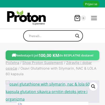
Skoči
Prijavi se
do
sadržaja
0
🚚
100,00
KM
Nedostaje ti još
do BESPLATNE dostave!
Početna
/
Shop Proton Suplementi
/
Zdravlje i dobar
osjećaj
/
Osavi Glutathione with Silymarin, NAC & LOLA
60 kapsula