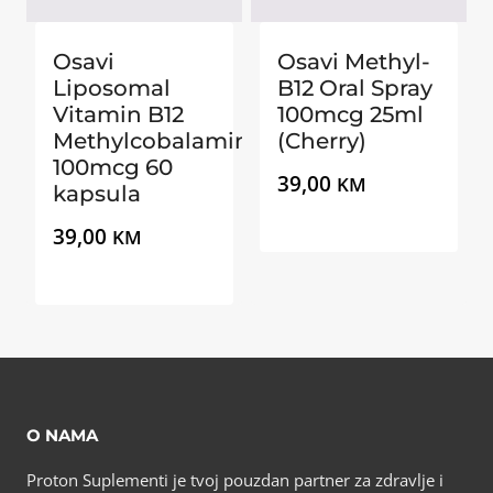
Osavi
Osavi Methyl-
Liposomal
B12 Oral Spray
Vitamin B12
100mcg 25ml
Methylcobalamin
(Cherry)
100mcg 60
39,00
KM
kapsula
39,00
KM
O NAMA
Proton Suplementi je tvoj pouzdan partner za zdravlje i