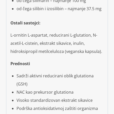
od čega silimarin – najmanje 100 mg
od čega silibin i izosilibin – najmanje 37.5 mg
Ostali sastojci:
L-ornitin L-aspartat, reducirani L-glutation, N-
acetil-L-cistein, ekstrakt sikavice, inulin,
hidroksipropil metilceluloza (veganska kapsula).
Prednosti
Sadrži aktivni reducirani oblik glutationa
(GSH)
NAC kao prekursor glutationa
Visoko standardizovan ekstrakt sikavice
Podrška antioksidativnoj zaštiti organizma