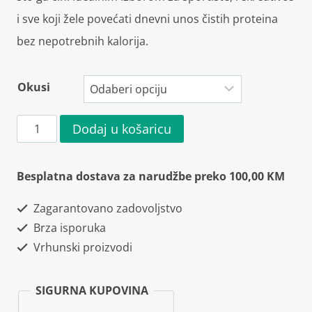
i sve koji žele povećati dnevni unos čistih proteina
bez nepotrebnih kalorija.
Okusi
Applied
Dodaj u košaricu
Nutrition
Isolate
Besplatna dostava za narudžbe preko 100,00 KM
XP
Zagarantovano zadovoljstvo
Whey
Brza isporuka
Protein
Vrhunski proizvodi
1800g
količina
SIGURNA KUPOVINA