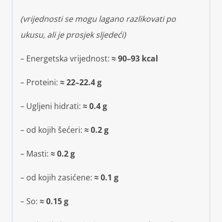
(vrijednosti se mogu lagano razlikovati po
ukusu, ali je prosjek sljedeći)
– Energetska vrijednost:
≈ 90–93 kcal
– Proteini:
≈ 22–22.4 g
– Ugljeni hidrati:
≈ 0.4 g
– od kojih šećeri:
≈ 0.2 g
– Masti:
≈ 0.2 g
– od kojih zasićene:
≈ 0.1 g
– So:
≈ 0.15 g