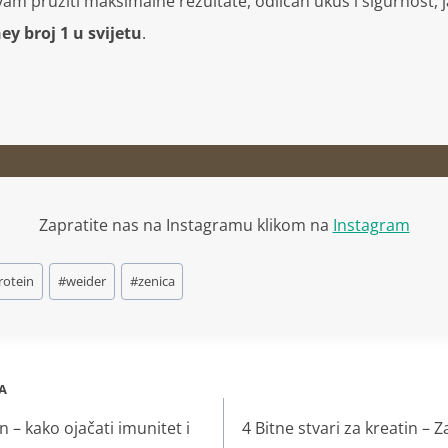
am pružiti maksimalne rezultate, odličan ukus i sigurnost, j
y broj 1 u svijetu
.
Zapratite nas na Instagramu klikom na
Instagram
rotein
#
weider
#
zenica
A
n – kako ojačati imunitet i
4 Bitne stvari za kreatin – Za