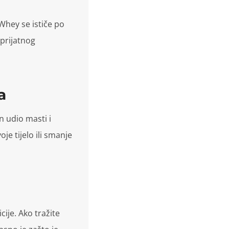
Whey se ističe po
eprijatnog
a
n udio masti i
oje tijelo ili smanje
cije. Ako tražite