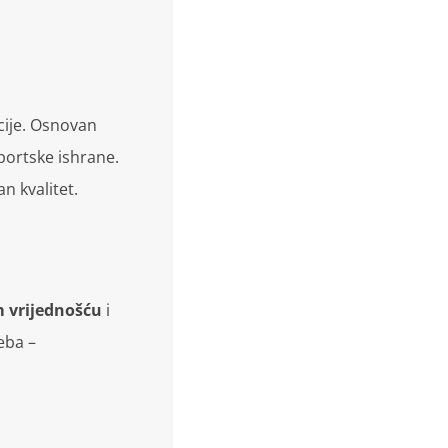
acije. Osnovan
portske ishrane.
n kvalitet.
 vrijednošću
i
eba –