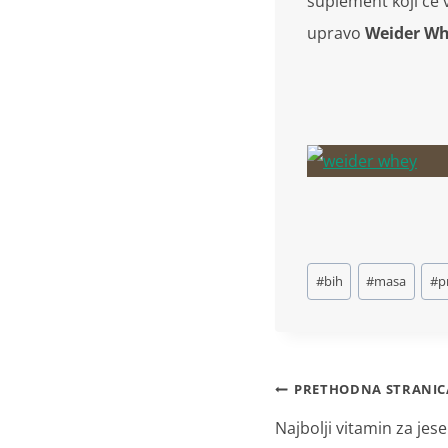
suplement koji će v
upravo
Weider Whe
Oznake
#
bih
#
masa
#
p
za
objavljivanje:
Navigacija
PRETHODNA STRANIC
objava
Najbolji vitamin za jese