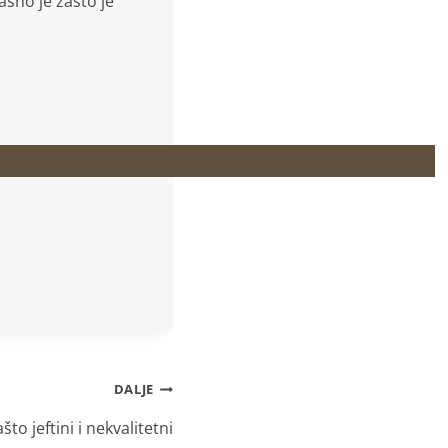
asno je zašto je
DALJE
što jeftini i nekvalitetni