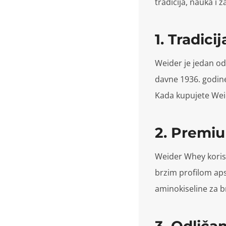
tradicija, nauka i 
1. Tradici
Weider je jedan od
davne 1936. godine
Kada kupujete Weid
2. Premiu
Weider Whey korist
brzim profilom aps
aminokiseline za b
3. Odliča