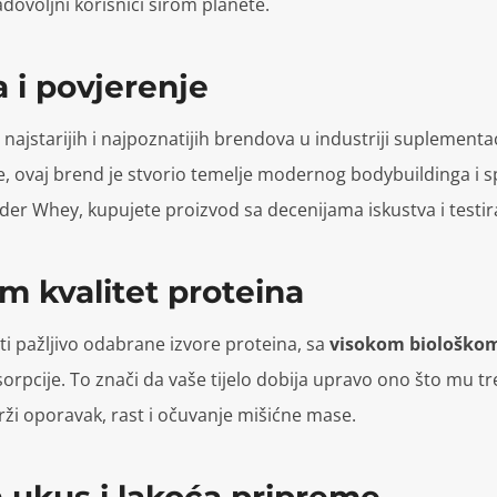
zadovoljni korisnici širom planete.
ja i povjerenje
 najstarijih i najpoznatijih brendova u industriji suplement
, ovaj brend je stvorio temelje modernog bodybuildinga i s
er Whey, kupujete proizvod sa decenijama iskustva i testira
m kvalitet proteina
i pažljivo odabrane izvore proteina, sa
visokom biološkom
orpcije. To znači da vaše tijelo dobija upravo ono što mu tr
rži oporavak, rast i očuvanje mišićne mase.
n ukus i lakoća pripreme