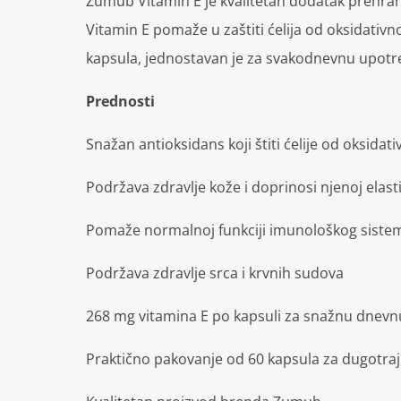
Zumub Vitamin E je kvalitetan dodatak prehrani
Vitamin E pomaže u zaštiti ćelija od oksidativ
kapsula, jednostavan je za svakodnevnu upotre
Prednosti
Snažan antioksidans koji štiti ćelije od oksidat
Podržava zdravlje kože i doprinosi njenoj elast
Pomaže normalnoj funkciji imunološkog siste
Podržava zdravlje srca i krvnih sudova
268 mg vitamina E po kapsuli za snažnu dnev
Praktično pakovanje od 60 kapsula za dugotra