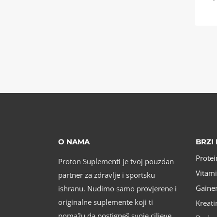
O NAMA
BRZI 
Protei
Proton Suplementi je tvoj pouzdan
Vitami
partner za zdravlje i sportsku
ishranu. Nudimo samo provjerene i
Gainer
originalne suplemente koji ti
Kreati
pomažu da postigneš svoje ciljeve