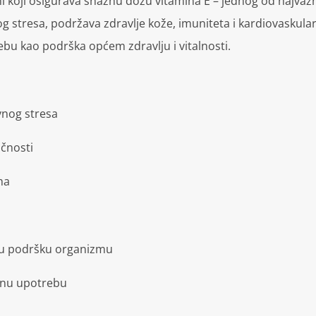
 koji osigurava snažnu dozu vitamina E – jednog od najvažn
nog stresa, podržava zdravlje kože, imuniteta i kardiovaskul
bu kao podrška općem zdravlju i vitalnosti.
ivnog stresa
ičnosti
ma
nu podršku organizmu
jnu upotrebu