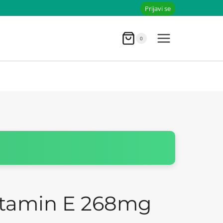
Prijavi se
0
tamin E 268mg