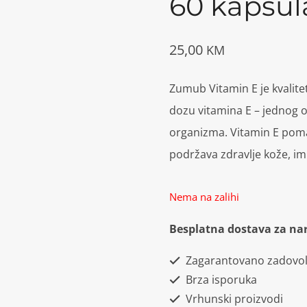
60 kapsul
25,00
KM
Zumub Vitamin E je kvalit
dozu vitamina E – jednog o
organizma. Vitamin E pomaž
podržava zdravlje kože, im
Nema na zalihi
Besplatna dostava za na
Zagarantovano zadovol
Brza isporuka
Vrhunski proizvodi