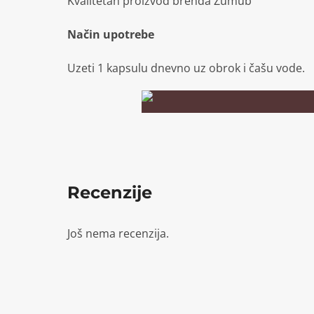
Kvalitetan proizvod brenda Zumub
Način upotrebe
Uzeti 1 kapsulu dnevno uz obrok i čašu vode.
Recenzije
Još nema recenzija.