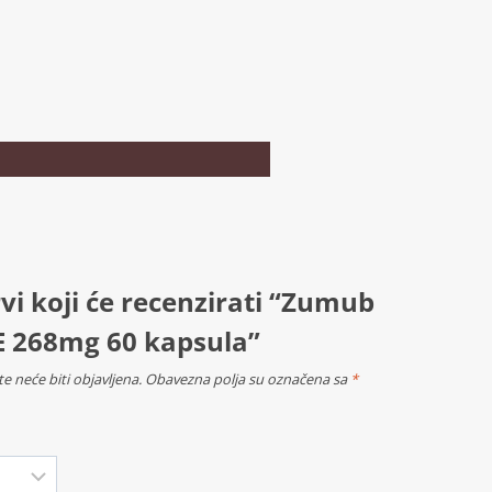
vi koji će recenzirati “Zumub
E 268mg 60 kapsula”
e neće biti objavljena.
Obavezna polja su označena sa
*