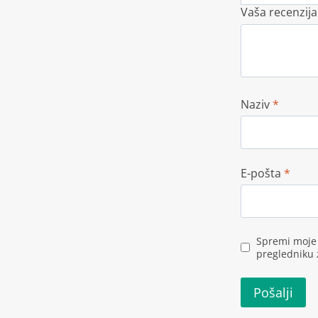
Vaša recenzij
Naziv
*
E-pošta
*
Spremi moje 
pregledniku 