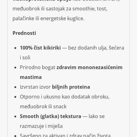
međuobrok ili sastojak za smoothie, tost,
palačinke ili energetske kuglice.
Prednosti
100% čist kikiriki
— bez dodanih ulja, šećera
i soli
Prirodno bogat
zdravim mononezasićenim
mastima
Izvrstan izvor
biljnih proteina
Otporno i ukusno kao dodatak obroku,
međuobrok ili snack
Smooth (glatka) tekstura
— lako se
razmazuje i miješa
Savršeno za aktivan i zdrav način života