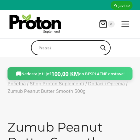
Skoči
Prijavi se
do
sadržaja
0
🚚
100,00
KM
Nedostaje ti još
do BESPLATNE dostave!
Početna
/
Shop Proton Suplementi
/
Dodaci i Oprema
/
Zumub Peanut Butter Smooth 500g
Zumub Peanut