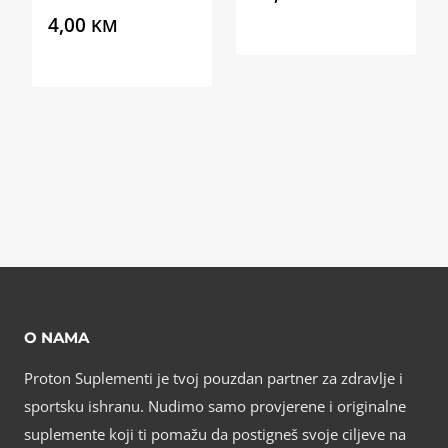
4,00
KM
O NAMA
Proton Suplementi je tvoj pouzdan partner za zdravlje i
sportsku ishranu. Nudimo samo provjerene i originalne
suplemente koji ti pomažu da postigneš svoje ciljeve na