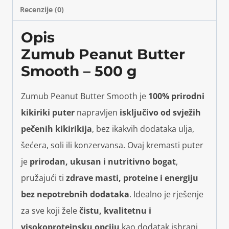
Recenzije (0)
Opis
Zumub Peanut Butter
Smooth – 500 g
Zumub Peanut Butter Smooth je
100% prirodni
kikiriki puter
napravljen
isključivo od svježih
pečenih kikirikija
, bez ikakvih dodataka ulja,
šećera, soli ili konzervansa. Ovaj kremasti puter
je
prirodan, ukusan i nutritivno bogat
,
pružajući ti
zdrave masti, proteine i energiju
bez nepotrebnih dodataka
. Idealno je rješenje
za sve koji žele
čistu, kvalitetnu i
visokoproteinsku opciju
kao dodatak ishrani,