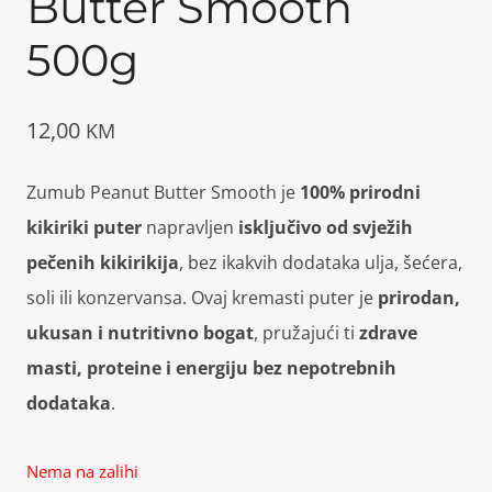
Butter Smooth
500g
12,00
KM
Zumub Peanut Butter Smooth je
100% prirodni
kikiriki puter
napravljen
isključivo od svježih
pečenih kikirikija
, bez ikakvih dodataka ulja, šećera,
soli ili konzervansa. Ovaj kremasti puter je
prirodan,
ukusan i nutritivno bogat
, pružajući ti
zdrave
masti, proteine i energiju bez nepotrebnih
dodataka
.
Nema na zalihi