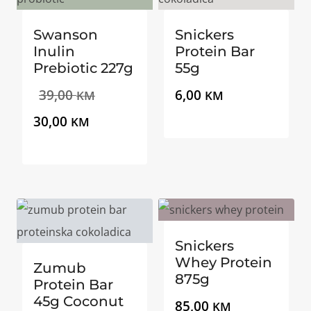
Swanson
Snickers
Inulin
Protein Bar
Prebiotic 227g
55g
Izvorna
39,00
6,00
KM
KM
Trenutna
cijena
30,00
KM
cijena
bila
je:
je:
30,00 KM.
39,00 KM.
Snickers
Whey Protein
Zumub
875g
Protein Bar
45g Coconut
85,00
KM