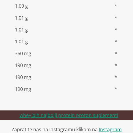
1.69
g
*
1.01
g
*
1.01
g
*
1.01
g
*
350
mg
*
190
mg
*
190
mg
*
190
mg
*
Zapratite nas na Instagramu klikom na
Instagram