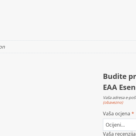
on
Budite pr
EAA Esen
Vaša adresa e-pošt
(obavezno)
Vaša ocjena
*
Vaša recenzij