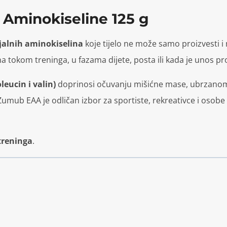
Aminokiseline 125 g
ijalnih aminokiselina
koje tijelo ne može samo proizvesti i 
 tokom treninga, u fazama dijete, posta ili kada je unos p
leucin i valin)
doprinosi očuvanju mišićne mase, ubrzanom o
 Zumub EAA je odličan izbor za sportiste, rekreativce i oso
 treninga
.