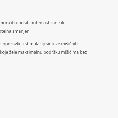
mora ih unositi putem ishrane ili
roteina smanjen.
poravku i stimulaciji sinteze mišićnih
be koje žele maksimalnu podršku mišićima bez