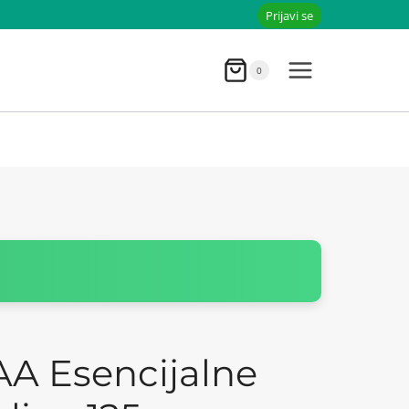
Prijavi se
0
A Esencijalne