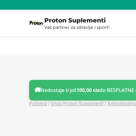
Skoči
do
Proton Suplementi
sadržaja
Vaš partner za zdravlje i sport!
🚚
Nedostaje ti još
100,00
do BESPLATNE 
KM
Početna
/
Shop Proton Suplementi
/
Aminokiselin