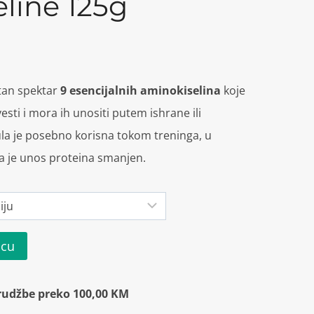
line 125g
tan spektar
9 esencijalnih aminokiselina
koje
sti i mora ih unositi putem ishrane ili
la je posebno korisna tokom treninga, u
da je unos proteina smanjen.
icu
rudžbe preko 100,00 KM