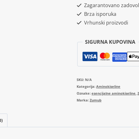
Zagarantovano zadovol
125g
Brza isporuka
količina
Vrhunski proizvodi
SIGURNA KUPOVINA
SKU:
N/A
Kategorija:
Aminokiseline
Oznake:
esencijalne aminokiseline
,
Marka:
Zumub
0)