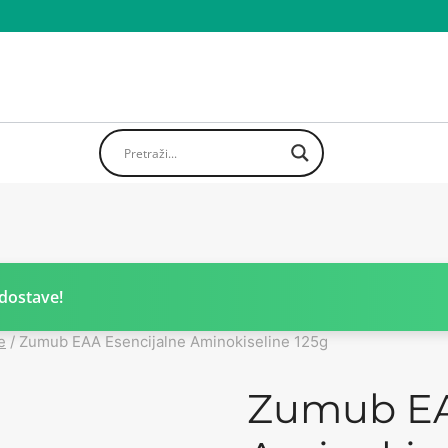
dostave!
e
/
Zumub EAA Esencijalne Aminokiseline 125g
Zumub EA