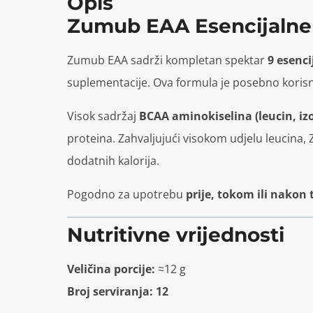
Opis
Zumub EAA Esencijalne 
Zumub EAA sadrži kompletan spektar
9 esenc
suplementacije. Ova formula je posebno korisna
Visok sadržaj
BCAA aminokiselina (leucin, izo
proteina. Zahvaljujući visokom udjelu leucina,
dodatnih kalorija.
Pogodno za upotrebu
prije, tokom ili nakon
Nutritivne vrijednosti
Veličina porcije:
≈12 g
Broj serviranja: 12