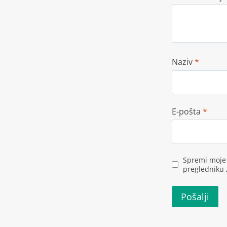
Naziv
*
E-pošta
*
Spremi moje 
pregledniku 