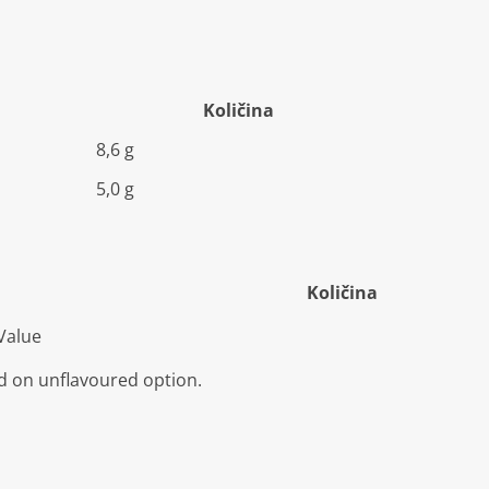
Količina
8,6 g
5,0 g
Količina
Value
ed on unflavoured option.