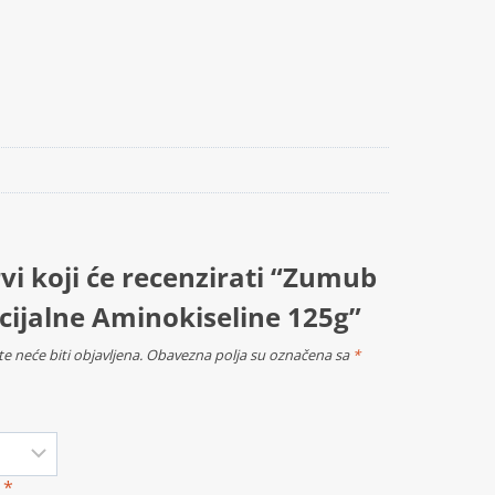
vi koji će recenzirati “Zumub
cijalne Aminokiseline 125g”
e neće biti objavljena.
Obavezna polja su označena sa
*
a
*