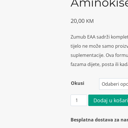
Aminokise
20,00
KM
Zumub EAA sadrži komple
tijelo ne može samo proizve
suplementacije. Ova formu
fazama dijete, posta ili ka
Okusi
Zumub
Dodaj u košar
EAA
Esencijalne
Besplatna dostava za na
Aminokiseline