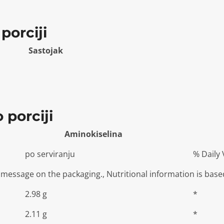
porciji
Sastojak
 porciji
Aminokiselina
po serviranju
% Daily 
e message on the packaging., Nutritional information is bas
2.98
g
*
2.11
g
*