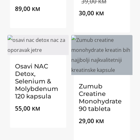
Izvorna
39,00
KM
89,00
KM
Trenutna
cijena
30,00
KM
cijena
bila
je:
je:
30,00 KM.
39,00 KM.
Osavi NAC
Detox,
Selenium &
Zumub
Molybdenum
Creatine
120 kapsula
Monohydrate
55,00
KM
90 tableta
29,00
KM