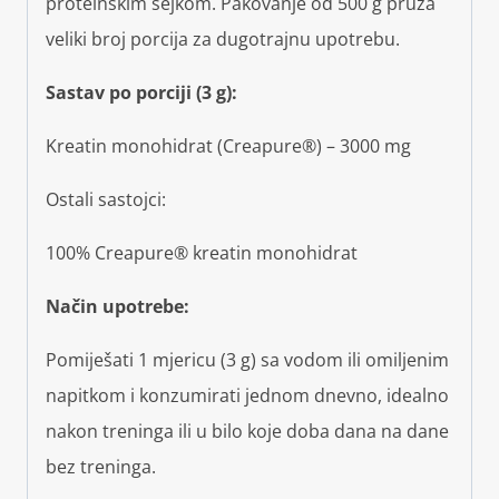
proteinskim šejkom. Pakovanje od 500 g pruža
veliki broj porcija za dugotrajnu upotrebu.
Sastav po porciji (3 g):
Kreatin monohidrat (Creapure®) – 3000 mg
Ostali sastojci:
100% Creapure® kreatin monohidrat
Način upotrebe:
Pomiješati 1 mjericu (3 g) sa vodom ili omiljenim
napitkom i konzumirati jednom dnevno, idealno
nakon treninga ili u bilo koje doba dana na dane
bez treninga.