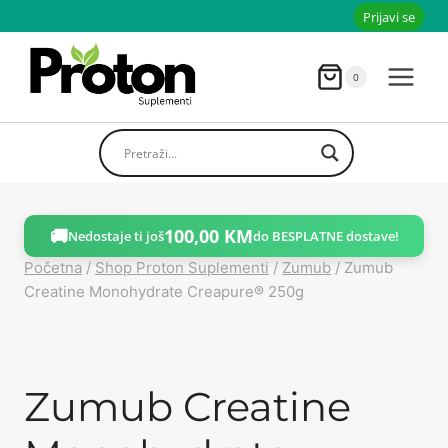
Skoči
Prijavi se
do
sadržaja
0
🚚
100,00
KM
Nedostaje ti još
do BESPLATNE dostave!
Početna
/
Shop Proton Suplementi
/
Zumub
/
Zumub
Creatine Monohydrate Creapure® 250g
Zumub Creatine