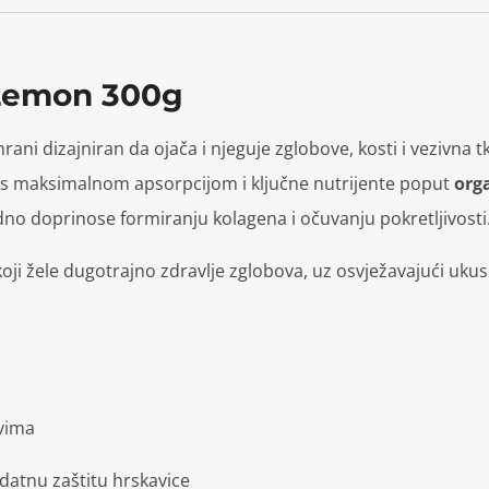
 Lemon 300g
ani dizajniran da ojača i njeguje zglobove, kosti i vezivna t
 maksimalnom apsorpcijom i ključne nutrijente poput
org
edno doprinose formiranju kolagena i očuvanju pokretljivosti
 koji žele dugotrajno zdravlje zglobova, uz osvježavajući uku
vima
datnu zaštitu hrskavice