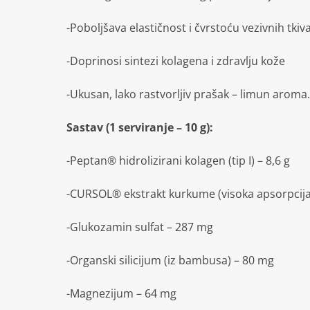
-Poboljšava elastičnost i čvrstoću vezivnih tkiv
-Doprinosi sintezi kolagena i zdravlju kože
-Ukusan, lako rastvorljiv prašak – limun aroma.
Sastav (1 serviranje – 10 g):
-Peptan® hidrolizirani kolagen (tip I) – 8,6 g
-CURSOL® ekstrakt kurkume (visoka apsorpcij
-Glukozamin sulfat – 287 mg
-Organski silicijum (iz bambusa) – 80 mg
-Magnezijum – 64 mg