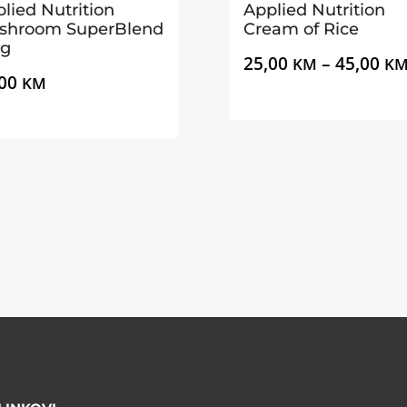
lied Nutrition
Applied Nutrition
shroom SuperBlend
Cream of Rice
0g
25,00
–
45,00
KM
K
,00
KM