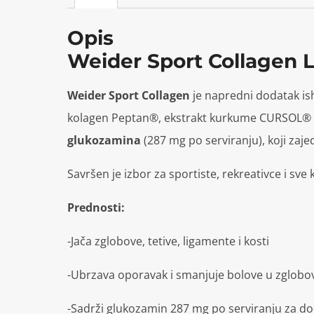
Opis
Weider Sport Collagen
Weider Sport Collagen
je napredni dodatak ishr
kolagen Peptan®, ekstrakt kurkume CURSOL® s
glukozamina
(287 mg po serviranju), koji zaj
Savršen je izbor za sportiste, rekreativce i sve
Prednosti:
-Jača zglobove, tetive, ligamente i kosti
-Ubrzava oporavak i smanjuje bolove u zglobo
-Sadrži glukozamin 287 mg po serviranju za do