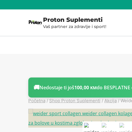
Skoči
do
Proton Suplementi
sadržaja
Vaš partner za zdravlje i sport!
🚚
Nedostaje ti još
100,00
do BESPLATNE 
KM
Početna
/
Shop Proton Suplementi
/
Akcija
/
Weid