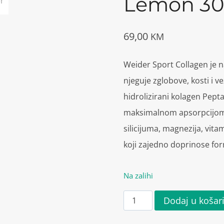
Lemon 3
69,00
KM
Weider Sport Collagen je n
njeguje zglobove, kosti i v
hidrolizirani kolagen Pep
maksimalnom apsorpcijom 
silicijuma, magnezija, vita
koji zajedno doprinose for
Na zalihi
Weider
Dodaj u košar
Sport