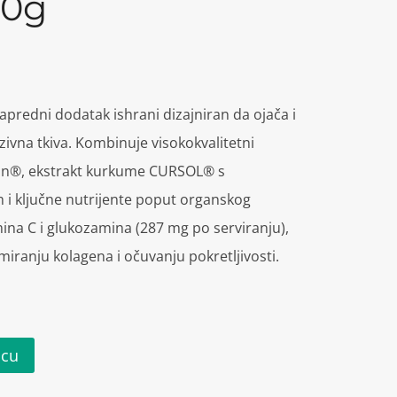
00g
apredni dodatak ishrani dizajniran da ojača i
ezivna tkiva. Kombinuje visokokvalitetni
tan®, ekstrakt kurkume CURSOL® s
i ključne nutrijente poput organskog
mina C i glukozamina (287 mg po serviranju),
miranju kolagena i očuvanju pokretljivosti.
icu