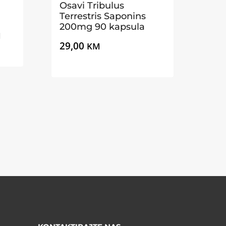
Osavi Tribulus
Terrestris Saponins
200mg 90 kapsula
Raspon
M
29,00
KM
cijena:
od
25,00 KM
do
45,00 KM