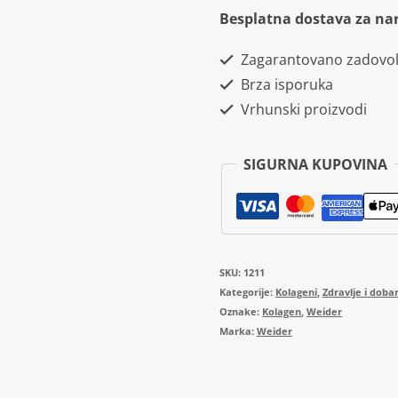
Collagen
Besplatna dostava za na
Lemon
Zagarantovano zadovol
300g
Brza isporuka
količina
Vrhunski proizvodi
SIGURNA KUPOVINA
SKU:
1211
Kategorije:
Kolageni
,
Zdravlje i dobar
Oznake:
Kolagen
,
Weider
Marka:
Weider