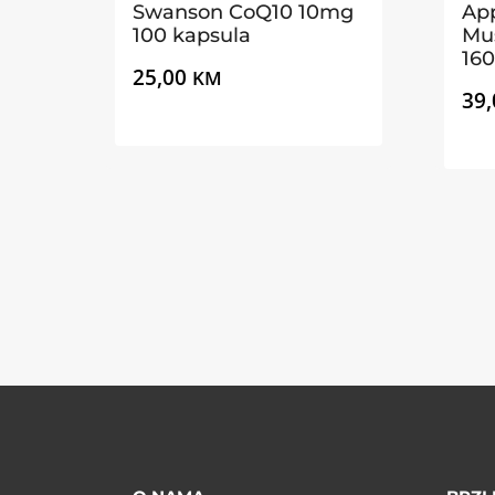
Swanson CoQ10 10mg
App
100 kapsula
Mu
16
25,00
KM
39