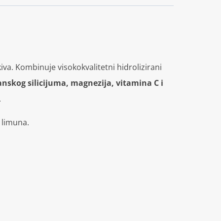
kiva. Kombinuje visokokvalitetni hidrolizirani
anskog silicijuma, magnezija, vitamina C i
.
s limuna.