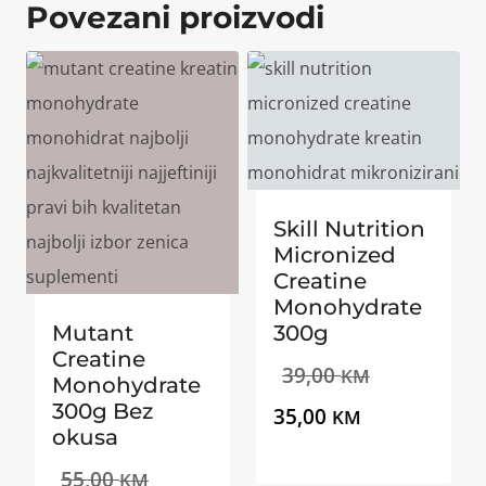
Povezani proizvodi
Skill Nutrition
Micronized
Creatine
Monohydrate
Mutant
300g
Creatine
Izvorna
39,00
KM
Monohydrate
300g Bez
Trenutna
cijena
35,00
KM
okusa
cijena
bila
Izvorna
55,00
KM