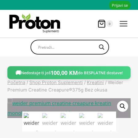
Skoči
Prijavi se
do
sadržaja
0
🚚
100,00
KM
Nedostaje ti još
do BESPLATNE dostave!
Početna
/
Shop Proton Suplementi
/
Kreatini
/
Weider
Premium Creatine Creapure®375g Bez okusa