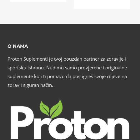
cijena
bila
je:
je:
55,00 KM.
65,00 KM.
O NAMA
Proton Suplementi je tvoj pouzdan partner za zdravlje i
sportsku ishranu. Nudimo samo provjerene i originalne
suplemente koji ti pomažu da postigneš svoje ciljeve na
zdrav i siguran način.