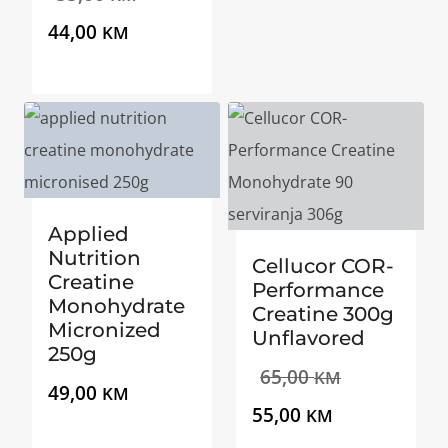
je:
je:
Trenutna
cijena
44,00
KM
35,00 KM.
39,00 KM.
cijena
bila
je:
je:
44,00 KM.
55,00 KM.
Applied
Nutrition
Cellucor COR-
Creatine
Performance
Monohydrate
Creatine 300g
Micronized
Unflavored
250g
Izvorna
65,00
KM
49,00
KM
Trenutna
cijena
55,00
KM