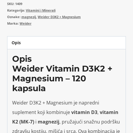
SKU:
1409
Kategorija:
Vitamini i Minerali
Oznake:
magnezij
,
Weider D3K2 + Magnesium
Marka:
Weider
Opis
Opis
Weider Vitamin D3K2 +
Magnesium – 120
kapsula
Weider D3K2 + Magnesium je napredni
suplement koji kombinuje
vitamin D3
,
vitamin
K2 (MK-7)
i
magnezij
, pružajući snažnu podršku
zdravlju kostiju, mišića i srca. Ova kombinacija je