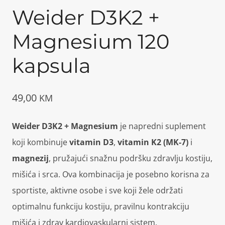
Weider D3K2 +
Magnesium 120
kapsula
49,00
KM
Weider D3K2 + Magnesium
je napredni suplement
koji kombinuje
vitamin D3
,
vitamin K2 (MK-7)
i
magnezij
, pružajući snažnu podršku zdravlju kostiju,
mišića i srca. Ova kombinacija je posebno korisna za
sportiste, aktivne osobe i sve koji žele održati
optimalnu funkciju kostiju, pravilnu kontrakciju
mišića i zdrav kardiovaskularni sistem.