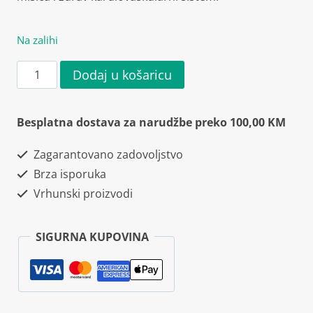
Na zalihi
Weider
Dodaj u košaricu
D3K2
+
Besplatna dostava za narudžbe preko 100,00 KM
Magnesium
Zagarantovano zadovoljstvo
120
Brza isporuka
kapsula
Vrhunski proizvodi
količina
SIGURNA KUPOVINA