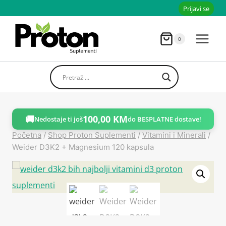
Skoči
Prijavi se
do
sadržaja
0
🚚
100,00
KM
Nedostaje ti još
do BESPLATNE dostave!
Početna
/
Shop Proton Suplementi
/
Vitamini i Minerali
/
Weider D3K2 + Magnesium 120 kapsula