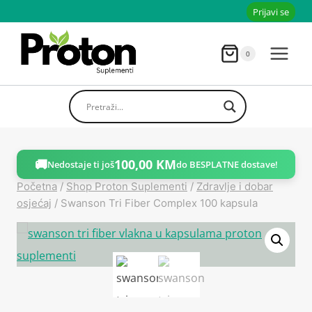
Skoči
Prijavi se
do
sadržaja
0
🚚
100,00
KM
Nedostaje ti još
do BESPLATNE dostave!
Početna
/
Shop Proton Suplementi
/
Zdravlje i dobar
osjećaj
/
Swanson Tri Fiber Complex 100 kapsula