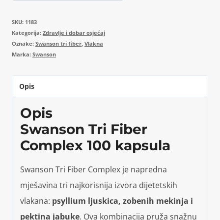
SKU:
1183
Kategorija:
Zdravlje i dobar osjećaj
Oznake:
Swanson tri fiber
,
Vlakna
Marka:
Swanson
Opis
Opis
Swanson Tri Fiber
Complex 100 kapsula
Swanson Tri Fiber Complex je napredna
mješavina tri najkorisnija izvora dijetetskih
vlakana:
psyllium ljuskica, zobenih mekinja i
pektina jabuke
. Ova kombinacija pruža snažnu