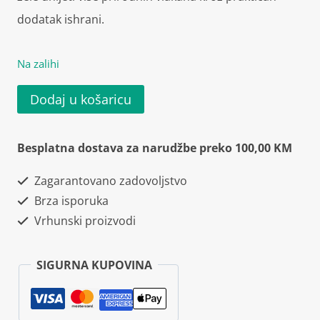
dodatak ishrani.
Na zalihi
Swanson
Dodaj u košaricu
Tri
Fiber
Besplatna dostava za narudžbe preko 100,00 KM
Complex
Zagarantovano zadovoljstvo
100
Brza isporuka
kapsula
Vrhunski proizvodi
količina
SIGURNA KUPOVINA