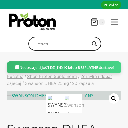
Skoči
Prijavi se
do
sadržaja
0
🚚
100,00
KM
Nedostaje ti još
do BESPLATNE dostave!
Početna
/
Shop Proton Suplementi
/
Zdravlje i dobar
osjećaj
/
Swanson DHEA 25mg 120 kapsula