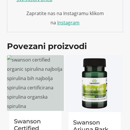
Zapratite nas na Instagramu klikom
na
Instagram
Povezani proizvodi
Swanson
Swanson
Certified
Arjuna Bark