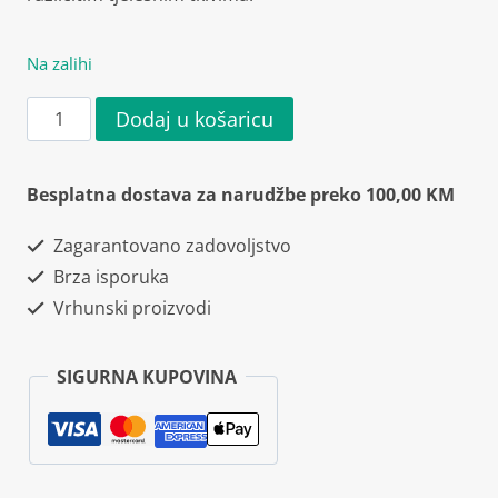
Na zalihi
Swanson
Dodaj u košaricu
Alpha
Lipoic
Besplatna dostava za narudžbe preko 100,00 KM
Acid
Zagarantovano zadovoljstvo
300mg
Brza isporuka
60
Vrhunski proizvodi
kapsula
količina
SIGURNA KUPOVINA