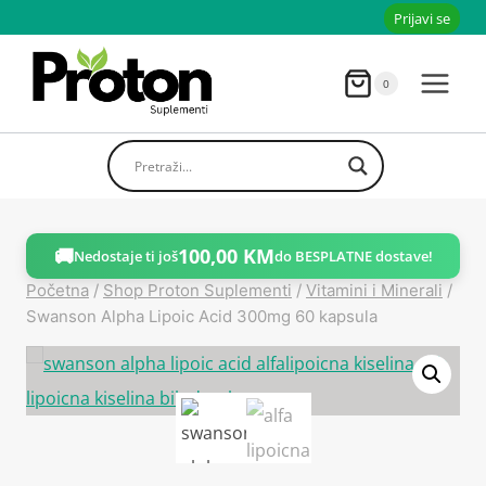
Skoči
Prijavi se
do
sadržaja
0
🚚
100,00
KM
Nedostaje ti još
do BESPLATNE dostave!
Početna
/
Shop Proton Suplementi
/
Vitamini i Minerali
/
Swanson Alpha Lipoic Acid 300mg 60 kapsula