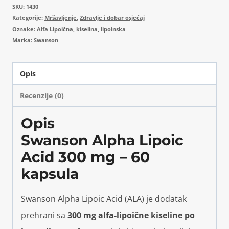
SKU:
1430
Kategorije:
Mršavljenje
,
Zdravlje i dobar osjećaj
Oznake:
Alfa Lipoična
,
kiselina
,
lipoinska
Marka:
Swanson
Opis
Recenzije (0)
Opis
Swanson Alpha Lipoic
Acid 300 mg – 60
kapsula
Swanson Alpha Lipoic Acid (ALA) je dodatak
prehrani sa
300 mg alfa-lipoične kiseline po