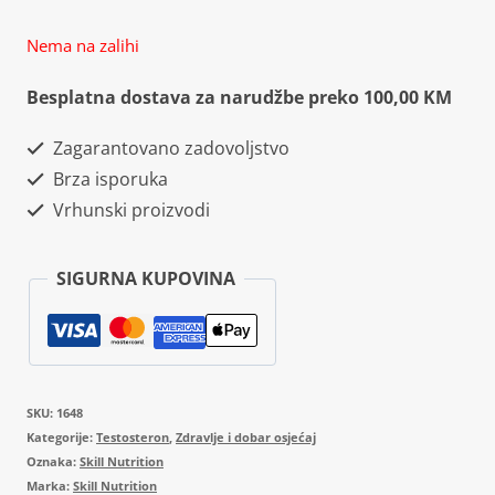
Nema na zalihi
Besplatna dostava za narudžbe preko 100,00 KM
Zagarantovano zadovoljstvo
Brza isporuka
Vrhunski proizvodi
SIGURNA KUPOVINA
SKU:
1648
Kategorije:
Testosteron
,
Zdravlje i dobar osjećaj
Oznaka:
Skill Nutrition
Marka:
Skill Nutrition