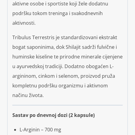
aktivne osobe i sportiste koji žele dodatnu
podršku tokom treninga i svakodnevnih
aktivnosti.
Tribulus Terrestris je standardizovani ekstrakt
bogat saponinima, dok Shilajit sadrži fulvične i
huminske kiseline te prirodne minerale cijenjene
u ayurvedskoj tradiciji. Dodatno obogaćen L-
argininom, cinkom i selenom, proizvod pruža
kompletnu podršku organizmu i aktivnom
načinu života.
Sastav po dnevnoj dozi (2 kapsule)
L-Arginin – 700 mg