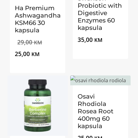
Probiotic with
Ha Premium
Digestive
Ashwagandha
Enzymes 60
KSM66 30
kapsula
kapsula
35,00
KM
Izvorna
29,00
KM
Trenutna
cijena
25,00
KM
cijena
bila
je:
je:
25,00 KM.
29,00 KM.
Osavi
Rhodiola
Rosea Root
400mg 60
kapsula
25,00