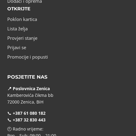
Dodaci i oprema
OTKRIJTE
Poklon kartica
Lista želja
Provjeri stanje
Prijavi se
Promocije i popusti
POSJETITE NAS
📍 Poslovnica Zenica
Kamberovića čikma bb
72000 Zenica, BiH
📞
+387 61 080 182
📞
+387 32 830 443
🕘 Radno vrijeme:
Pon – Sub: 09:00 – 21:00