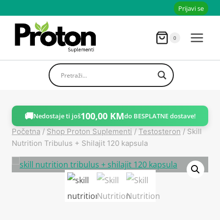
Skoči
Prijavi se
do
sadržaja
0
🚚
100,00
KM
Nedostaje ti još
do BESPLATNE dostave!
Početna
/
Shop Proton Suplementi
/
Testosteron
/
Skill
Nutrition Tribulus + Shilajit 120 kapsula