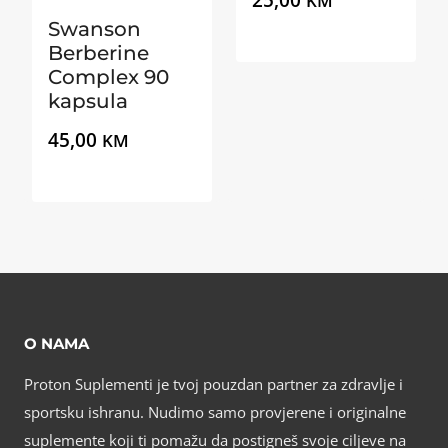
KM
Swanson
Berberine
Complex 90
kapsula
45,00
KM
O NAMA
Proton Suplementi je tvoj pouzdan partner za zdravlje i
sportsku ishranu. Nudimo samo provjerene i originalne
suplemente koji ti pomažu da postigneš svoje ciljeve na