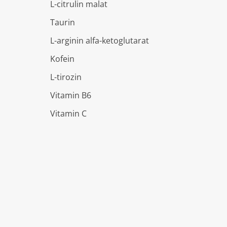
L-citrulin malat
Taurin
L-arginin alfa-ketoglutarat
Kofein
L-tirozin
Vitamin B6
Vitamin C