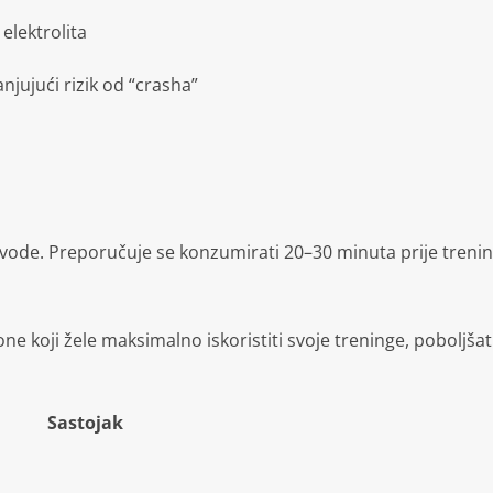
elektrolita
jujući rizik od “crasha”
 vode.
Preporučuje se konzumirati 20–30 minuta prije trenin
one koji žele maksimalno iskoristiti svoje treninge, poboljšat
Sastojak