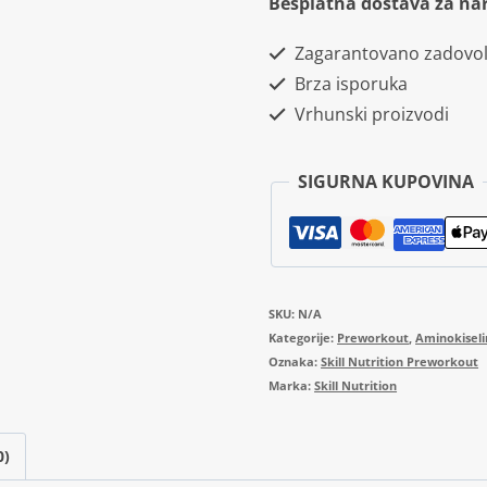
Besplatna dostava za na
Workout
Zagarantovano zadovol
16g
Brza isporuka
količina
Vrhunski proizvodi
SIGURNA KUPOVINA
SKU:
N/A
Kategorije:
Preworkout
,
Aminokisel
Oznaka:
Skill Nutrition Preworkout
Marka:
Skill Nutrition
0)