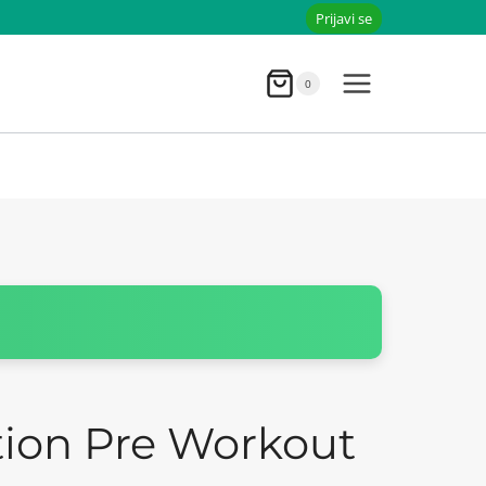
Prijavi se
0
ition Pre Workout