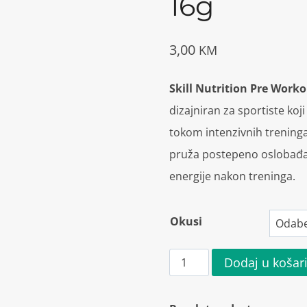
16g
3,00
KM
Skill Nutrition Pre Work
dizajniran za sportiste koji
tokom intenzivnih treninga
pruža postepeno oslobađan
energije nakon treninga.
Okusi
Skill
Dodaj u košar
nutrition
Pre