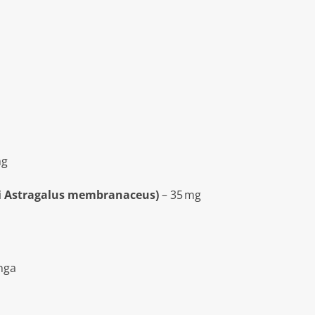
mg
 i Astragalus membranaceus)
– 35 mg
inga