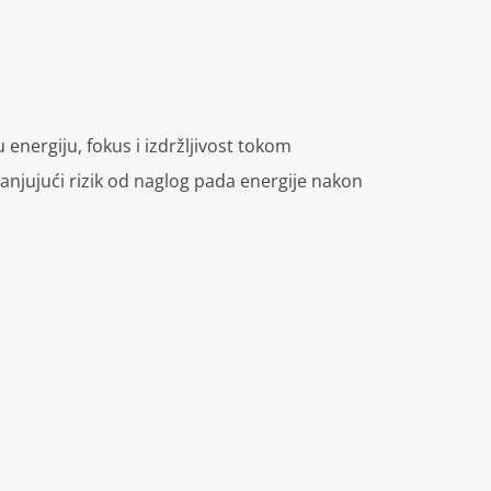
energiju, fokus i izdržljivost tokom
njujući rizik od naglog pada energije nakon