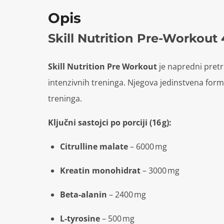
Opis
Skill Nutrition Pre-Workout
Skill Nutrition Pre Workout
je napredni pretre
intenzivnih treninga.
Njegova jedinstvena form
treninga.
Ključni sastojci po porciji (16 g):
Citrulline malate
– 6000 mg
Kreatin monohidrat
– 3000 mg
Beta-alanin
– 2400 mg
L-tyrosine
– 500 mg