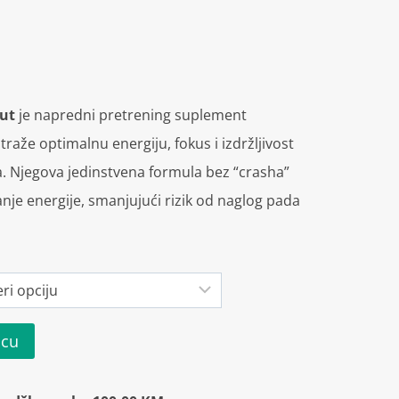
out
je napredni pretrening suplement
 traže optimalnu energiju, fokus i izdržljivost
.
Njegova jedinstvena formula bez “crasha”
je energije, smanjujući rizik od naglog pada
icu