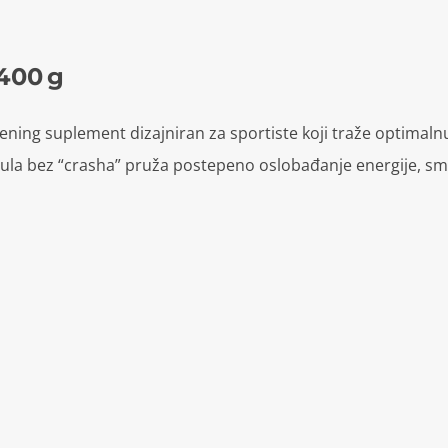
 400 g
ning suplement dizajniran za sportiste koji traže optimalnu 
ula bez “crasha” pruža postepeno oslobađanje energije, sma