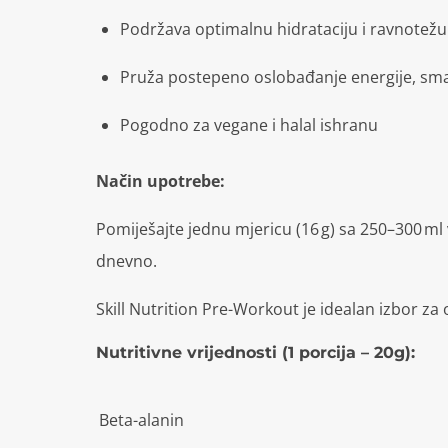
Podržava optimalnu hidrataciju i ravnotežu 
Pruža postepeno oslobađanje energije, sman
Pogodno za vegane i halal ishranu
Način upotrebe:
Pomiješajte jednu mjericu (16 g) sa 250–300 ml
dnevno.
Skill Nutrition Pre-Workout je idealan izbor za 
Nutritivne vrijednosti (1 porcija – 20g):
Beta-alanin