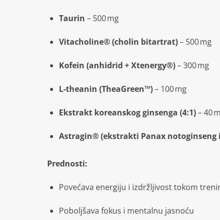
Taurin
– 500 mg
Vitacholine® (cholin bitartrat)
– 500 mg
Kofein (anhidrid + Xtenergy®)
– 300 mg
L-theanin (TheaGreen™)
– 100 mg
Ekstrakt koreanskog ginsenga (4:1)
– 40 
Astragin® (ekstrakti Panax notoginseng
Prednosti:
Povećava energiju i izdržljivost tokom tren
Poboljšava fokus i mentalnu jasnoću