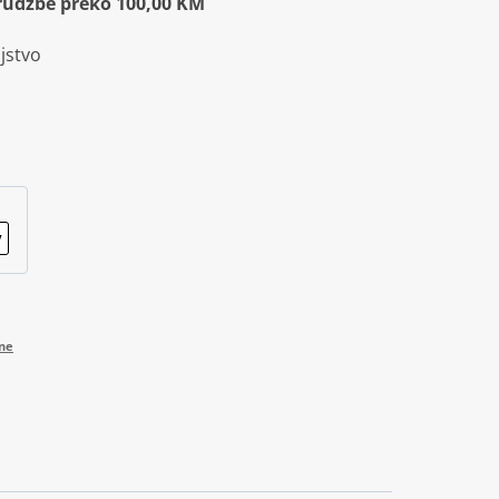
rudžbe preko 100,00 KM
jstvo
ine