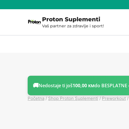
Skoči
do
Proton Suplementi
sadržaja
Vaš partner za zdravlje i sport!
🚚
Nedostaje ti još
100,00
do BESPLATNE 
KM
Početna
/
Shop Proton Suplementi
/
Preworkout
/