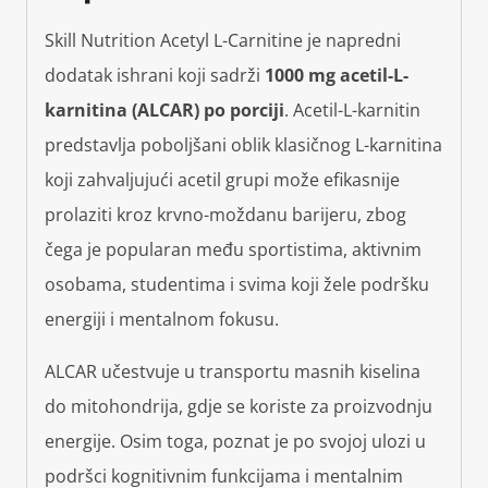
Skill Nutrition Acetyl L-Carnitine je napredni
dodatak ishrani koji sadrži
1000 mg acetil-L-
karnitina (ALCAR) po porciji
. Acetil-L-karnitin
predstavlja poboljšani oblik klasičnog L-karnitina
koji zahvaljujući acetil grupi može efikasnije
prolaziti kroz krvno-moždanu barijeru, zbog
čega je popularan među sportistima, aktivnim
osobama, studentima i svima koji žele podršku
energiji i mentalnom fokusu.
ALCAR učestvuje u transportu masnih kiselina
do mitohondrija, gdje se koriste za proizvodnju
energije. Osim toga, poznat je po svojoj ulozi u
podršci kognitivnim funkcijama i mentalnim