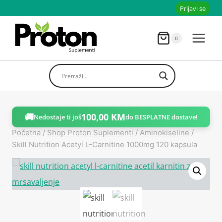
Skoči
Prijavi se
do
sadržaja
0
🚚
100,00
KM
Nedostaje ti još
do BESPLATNE dostave!
Početna
/
Shop Proton Suplementi
/
Aminokiseline
/
Skill Nutrition Acetyl L-Carnitine 1000mg 120 kapsula