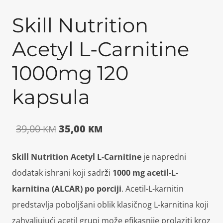
Skill Nutrition
Acetyl L-Carnitine
1000mg 120
kapsula
Izvorna
Trenutna
39,00
35,00
KM
KM
cijena
cijena
Skill Nutrition Acetyl L-Carnitine
je napredni
bila
je:
dodatak ishrani koji sadrži
1000 mg acetil-L-
je:
35,00 KM.
karnitina (ALCAR) po porciji
. Acetil-L-karnitin
predstavlja poboljšani oblik klasičnog L-karnitina koji
39,00 KM.
zahvaljujući acetil grupi može efikasnije prolaziti kroz