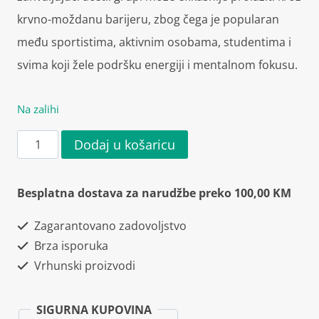
krvno-moždanu barijeru, zbog čega je popularan
među sportistima, aktivnim osobama, studentima i
svima koji žele podršku energiji i mentalnom fokusu.
Na zalihi
Skill
Dodaj u košaricu
Nutrition
Acetyl
Besplatna dostava za narudžbe preko 100,00 KM
L-
Zagarantovano zadovoljstvo
Carnitine
Brza isporuka
1000mg
Vrhunski proizvodi
120
kapsula
SIGURNA KUPOVINA