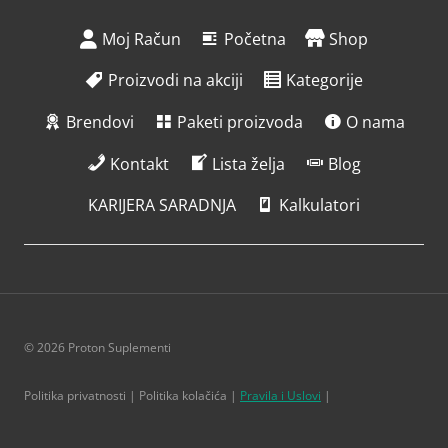
Moj Račun
Početna
Shop
Proizvodi na akciji
Kategorije
Brendovi
Paketi proizvoda
O nama
Kontakt
Lista želja
Blog
KARIJERA SARADNJA
Kalkulatori
© 2026 Proton Suplementi
Politika privatnosti | Politika kolačića |
Pravila i Uslovi
|