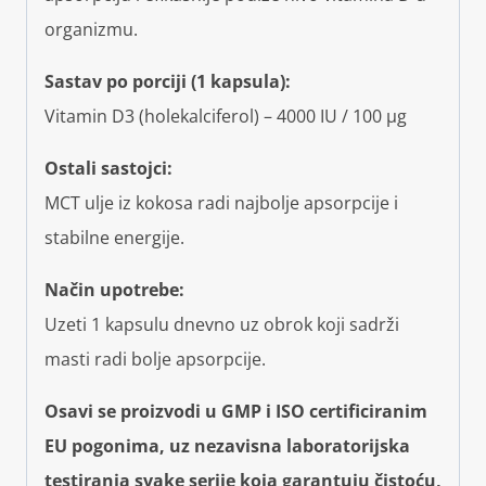
organizmu.
Sastav po porciji (1 kapsula):
Vitamin D3 (holekalciferol) – 4000 IU / 100 µg
Ostali sastojci:
MCT ulje iz kokosa radi najbolje apsorpcije i
stabilne energije.
Način upotrebe:
Uzeti 1 kapsulu dnevno uz obrok koji sadrži
masti radi bolje apsorpcije.
Osavi se proizvodi u GMP i ISO certificiranim
EU pogonima, uz nezavisna laboratorijska
testiranja svake serije koja garantuju čistoću,