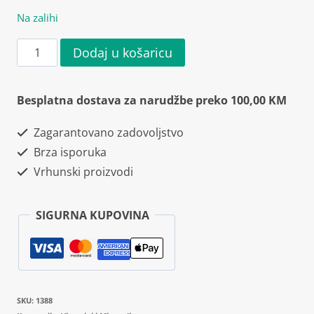
Na zalihi
Osavi
Dodaj u košaricu
Vitamin
D3
Besplatna dostava za narudžbe preko 100,00 KM
4000IU
Zagarantovano zadovoljstvo
60
Brza isporuka
kapsula
Vrhunski proizvodi
količina
SIGURNA KUPOVINA
SKU:
1388