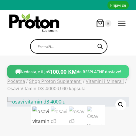
Skoči
Prijavi se
do
sadržaja
0
🚚
100,00
KM
Nedostaje ti još
do BESPLATNE dostave!
Početna
/
Shop Proton Suplementi
/
Vitamini i Minerali
/
Osavi Vitamin D3 4000IU 60 kapsula