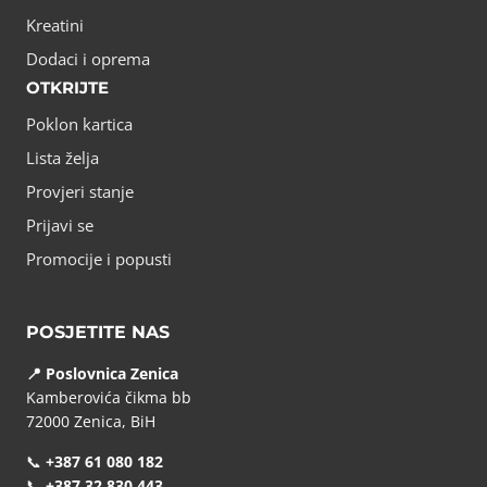
Kreatini
Dodaci i oprema
OTKRIJTE
Poklon kartica
Lista želja
Provjeri stanje
Prijavi se
Promocije i popusti
POSJETITE NAS
📍 Poslovnica Zenica
Kamberovića čikma bb
72000 Zenica, BiH
📞
+387 61 080 182
📞
+387 32 830 443