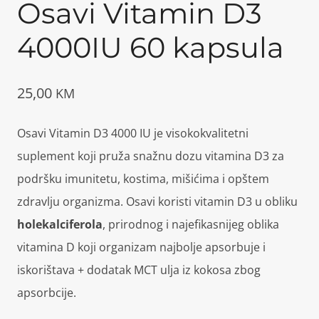
Osavi Vitamin D3
4000IU 60 kapsula
25,00
KM
Osavi Vitamin D3 4000 IU je visokokvalitetni
suplement koji pruža snažnu dozu vitamina D3 za
podršku imunitetu, kostima, mišićima i opštem
zdravlju organizma. Osavi koristi vitamin D3 u obliku
holekalciferola
, prirodnog i najefikasnijeg oblika
vitamina D koji organizam najbolje apsorbuje i
iskorištava + dodatak MCT ulja iz kokosa zbog
apsorbcije.