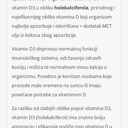
vitamin D3 u obliku
holekalciferola
, prirodnog i
najefikasnijeg oblika vitamina D koji organizam
najbolje apsorbuje i iskorištava + dodatak MCT
ulja iz kokosa zbog apsorbcije.
Vitamin D3 doprinosi normalnoj funkciji
imunološkog sistema, održavanju zdravih
kostiju i mišića te normalnom nivou kalcija u
organizmu. Posebno je koristan osobama koje
provode malo vremena na suncu ili imaju
povećane potrebe za vitaminom D.
Za razliku od slabijih oblika poput vitamina D2,
vitamin D3 (holekalciferol) ima znatno bolju
apsorpciju i efikasnije podiže nivo vitamina D u