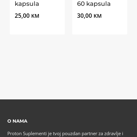
kapsula
60 kapsula
25,00
30,00
KM
KM
O NAMA
Proton Suplementi je tvoj pouzdan partner za zdravlje i