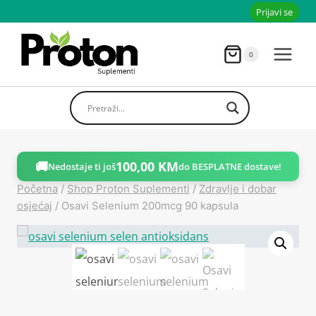
Skoči
Prijavi se
do
sadržaja
0
🚚
100,00
KM
Nedostaje ti još
do BESPLATNE dostave!
Početna
/
Shop Proton Suplementi
/
Zdravlje i dobar
osjećaj
/
Osavi Selenium 200mcg 90 kapsula