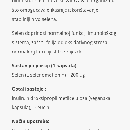
biodostupnost i duže se zadržava u organizmu,
što omogućava efikasnije iskorištavanje i
stabilniji nivo selena.
Selen doprinosi normalnoj funkciji imunološkog
sistema, zaštiti ćelija od oksidativnog stresa i
normalnoj funkciji štitne žlijezde.
Sastav po porciji (1 kapsula):
Selen (L-selenometionin) – 200 µg
Ostali sastojci:
Inulin, hidroksipropil metilceluloza (veganska
kapsula), L-leucin.
Način upotrebe: