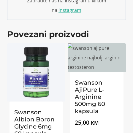
Zapratite nas na Instagramu klikom
na
Instagram
Povezani proizvodi
Swanson
AjiPure L-
Arginine
500mg 60
kapsula
Swanson
Albion Boron
25,00
KM
Glycine 6mg