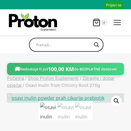
Skoči
Prijavi se
do
sadržaja
0
🚚
100,00
KM
Nedostaje ti još
do BESPLATNE dostave!
Početna
/
Shop Proton Suplementi
/
Zdravlje i dobar
osjećaj
/
Osavi Inulin from Chicory Root 270g