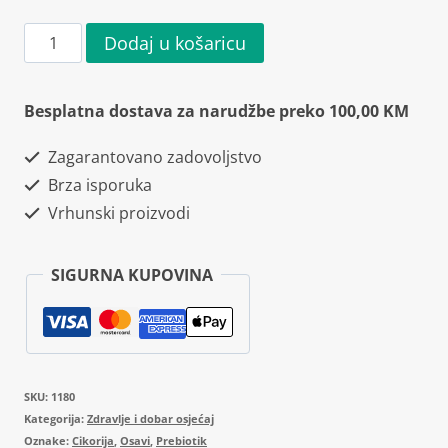
Osavi
Dodaj u košaricu
Inulin
from
Besplatna dostava za narudžbe preko 100,00 KM
Chicory
Zagarantovano zadovoljstvo
Root
Brza isporuka
270g
Vrhunski proizvodi
količina
SIGURNA KUPOVINA
SKU:
1180
Kategorija:
Zdravlje i dobar osjećaj
Oznake:
Cikorija
,
Osavi
,
Prebiotik