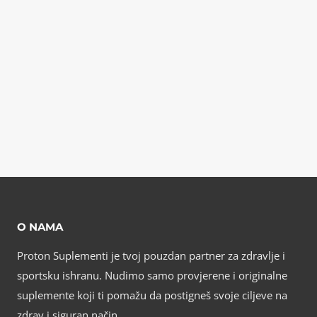
O NAMA
Proton Suplementi je tvoj pouzdan partner za zdravlje i
sportsku ishranu. Nudimo samo provjerene i originalne
suplemente koji ti pomažu da postigneš svoje ciljeve na
zdrav i siguran način.