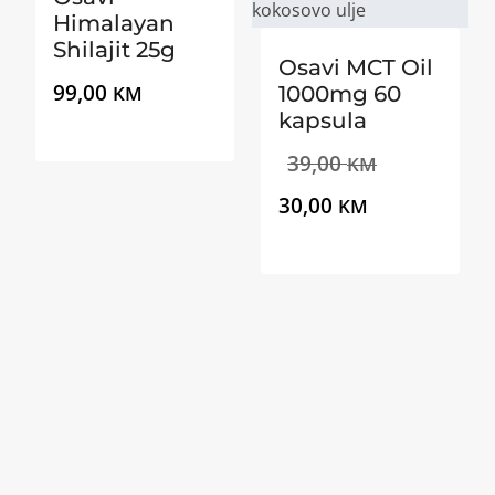
Himalayan
Shilajit 25g
Osavi MCT Oil
99,00
KM
1000mg 60
kapsula
Izvorna
39,00
KM
Trenutna
cijena
30,00
KM
cijena
bila
je:
je:
30,00 KM.
39,00 KM.