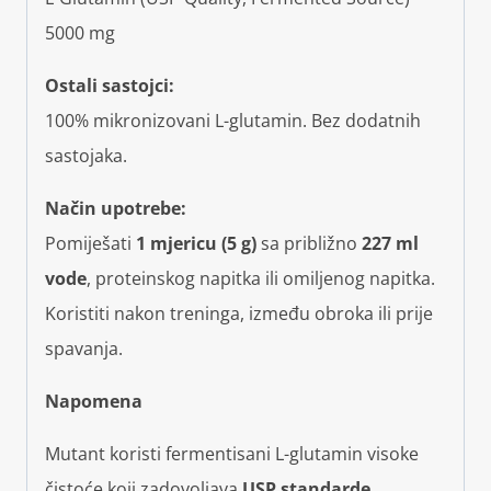
5000 mg
Ostali sastojci:
100% mikronizovani L-glutamin. Bez dodatnih
sastojaka.
Način upotrebe:
Pomiješati
1 mjericu (5 g)
sa približno
227 ml
vode
, proteinskog napitka ili omiljenog napitka.
Koristiti nakon treninga, između obroka ili prije
spavanja.
Napomena
Mutant koristi fermentisani L-glutamin visoke
čistoće koji zadovoljava
USP standarde