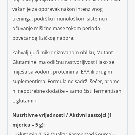
važan je za oporavak nakon intenzivnog
treninga, podršku imunološkom sistemu i
očuvanje mišićne mase tokom perioda
povećanog fizičkog napora.
Zahvaljujući mikronizovanom obliku, Mutant
Glutamine ima odličnu rastvorljivost i lako se
miješa sa vodom, proteinima, EAA ili drugim
suplementima. Formula ne sadrži šećer, arome
ni nepotrebne dodatke – samo čisti fermentisani
L-glutamin.
Nutritivne vrijednosti / Aktivni sastojci (1
mjerica – 5 g):
L-Glutamin (USP Quality, Fermented Source) –