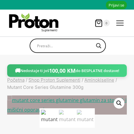
Skoči
Prijavi se
do
sadržaja
0
🚚
100,00
KM
Nedostaje ti još
do BESPLATNE dostave!
Početna
/
Shop Proton Suplementi
/
Aminokiseline
/
Mutant Core Series Glutamine 300g