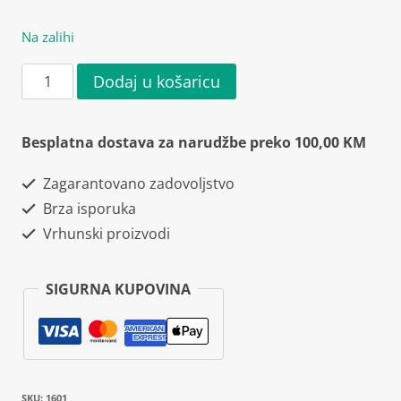
Na zalihi
Mutant
Dodaj u košaricu
Core
Series
Besplatna dostava za narudžbe preko 100,00 KM
Glutamine
Zagarantovano zadovoljstvo
300g
Brza isporuka
količina
Vrhunski proizvodi
SIGURNA KUPOVINA
SKU:
1601