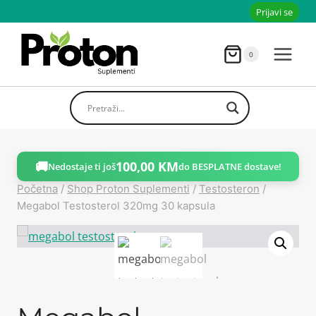
Skoči
Prijavi se
do
sadržaja
0
🚚
100,00
KM
Nedostaje ti još
do BESPLATNE dostave!
Početna
/
Shop Proton Suplementi
/
Testosteron
/
Megabol Testosterol 320mg 30 kapsula