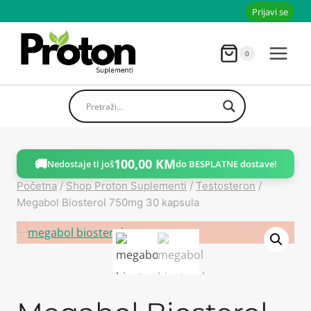
Skoči
Prijavi se
do
sadržaja
0
🚚
100,00
KM
Nedostaje ti još
do BESPLATNE dostave!
Početna
/
Shop Proton Suplementi
/
Testosteron
/
Megabol Biosterol 750mg 30 kapsula