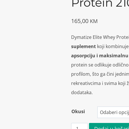
Protein 2
165,00
KM
Dymatize Elite Whey Prote
suplement
koji kombinuje
apsorpciju i maksimalnu
protein se odlikuje odličn
profilom, što ga čini jedn
rekreativcima i svima koji
dodataka.
Okusi
Dymatize
Dodaj u košar