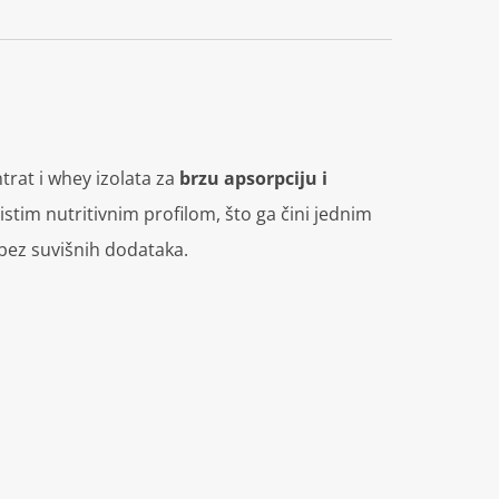
rat i whey izolata za
brzu apsorpciju i
istim nutritivnim profilom, što ga čini jednim
bez suvišnih dodataka.