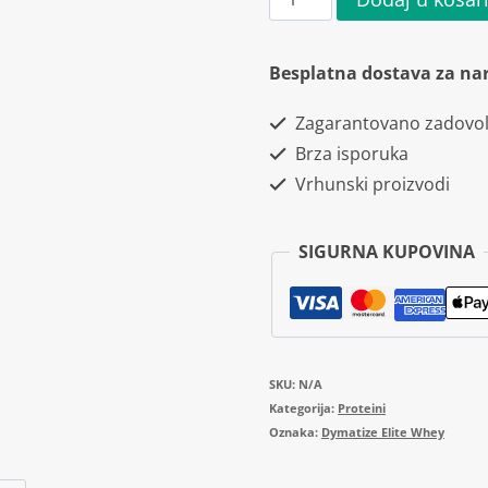
Elite
Whey
Besplatna dostava za na
Protein
Zagarantovano zadovol
2100g
Brza isporuka
količina
Vrhunski proizvodi
SIGURNA KUPOVINA
SKU:
N/A
Kategorija:
Proteini
Oznaka:
Dymatize Elite Whey