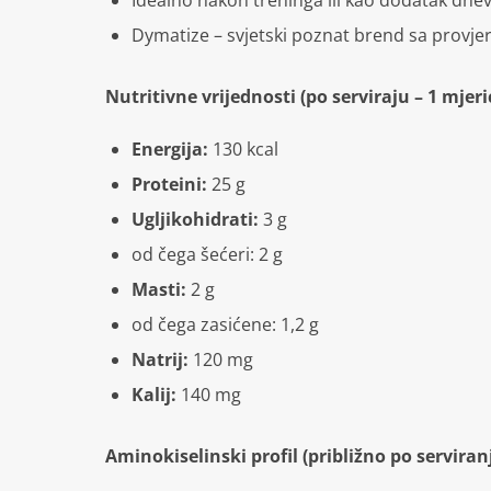
Idealno nakon treninga ili kao dodatak dne
Dymatize – svjetski poznat brend sa provje
Nutritivne vrijednosti (po serviraju – 1 mjeri
Energija:
130 kcal
Proteini:
25 g
Ugljikohidrati:
3 g
od čega šećeri: 2 g
Masti:
2 g
od čega zasićene: 1,2 g
Natrij:
120 mg
Kalij:
140 mg
Aminokiselinski profil (približno po serviran