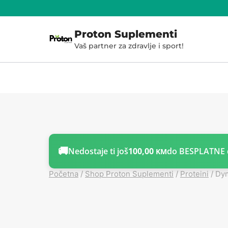
Skoči
do
Proton Suplementi
sadržaja
Vaš partner za zdravlje i sport!
🚚
Nedostaje ti još
100,00
do BESPLATNE 
KM
Početna
/
Shop Proton Suplementi
/
Proteini
/
Dym