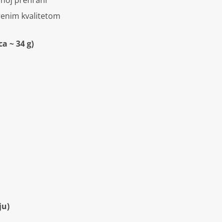
vnoj prehrani
renim kvalitetom
ca ~ 34 g)
ju)