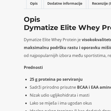
Opis
Dodatne informacije
Recenzije (
Opis
Dymatize Elite Whey Pro
Dymatize Elite Whey Protein je
visokokvalitet
maksimalnu podršku rastu i oporavku miši
od najpopularnijih izbora među sportistima, r
Prednosti
25 g proteina po serviranju
Sadrži prirodno prisutne
BCAA i EAA amino
Nizak udio ugljikohidrata i masti
Lako se miješa i ima ugodan okus