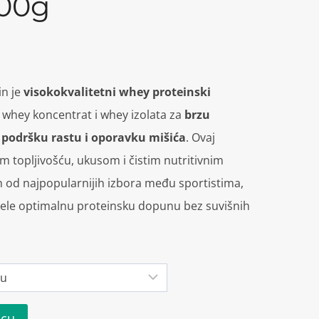
100g
in je
visokokvalitetni whey proteinski
 whey koncentrat i whey izolata za
brzu
 podršku rastu i oporavku mišića
. Ovaj
om topljivošću, ukusom i čistim nutritivnim
im od najpopularnijih izbora među sportistima,
 žele optimalnu proteinsku dopunu bez suvišnih
icu