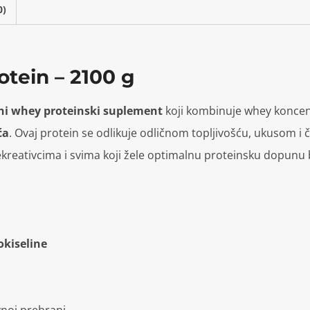
0)
tein – 2100 g
ni whey proteinski suplement
koji kombinuje whey koncent
ća
. Ovaj protein se odlikuje odličnom topljivošću, ukusom i č
ekreativcima i svima koji žele optimalnu proteinsku dopunu 
kiseline