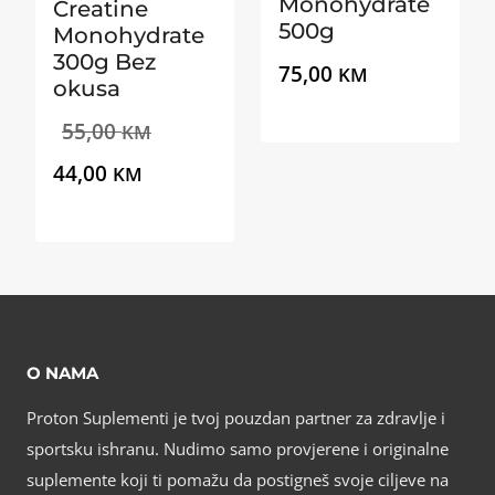
Monohydrate
Creatine
500g
Monohydrate
300g Bez
75,00
KM
okusa
Izvorna
55,00
KM
Trenutna
cijena
44,00
KM
cijena
bila
je:
je:
44,00 KM.
55,00 KM.
O NAMA
Proton Suplementi je tvoj pouzdan partner za zdravlje i
sportsku ishranu. Nudimo samo provjerene i originalne
suplemente koji ti pomažu da postigneš svoje ciljeve na