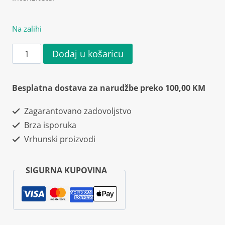
Na zalihi
Dorian
Dodaj u košaricu
Yates
Creatine
Besplatna dostava za narudžbe preko 100,00 KM
Monohydrate
Zagarantovano zadovoljstvo
300g
Brza isporuka
količina
Vrhunski proizvodi
SIGURNA KUPOVINA