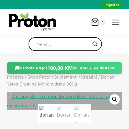
Skoči
Prijavi se
do
sadržaja
0
🚚
100,00
KM
Nedostaje ti još
do BESPLATNE dostave!
Početna
/
Shop Proton Suplementi
/
Kreatini
/
Dorian
Yates Creatine Monohydrate 300g