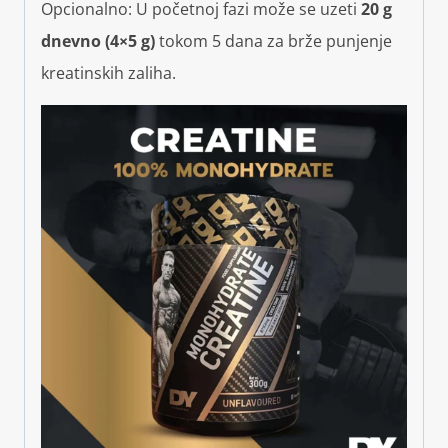
Opcionalno: U početnoj fazi može se uzeti
20 g
dnevno (4×5 g)
tokom 5 dana za brže punjenje
kreatinskih zaliha.