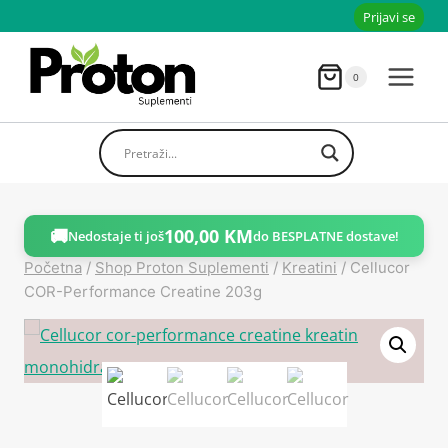
Skoči
Prijavi se
do
sadržaja
0
🚚
100,00
KM
Nedostaje ti još
do BESPLATNE dostave!
Početna
/
Shop Proton Suplementi
/
Kreatini
/
Cellucor
COR-Performance Creatine 203g