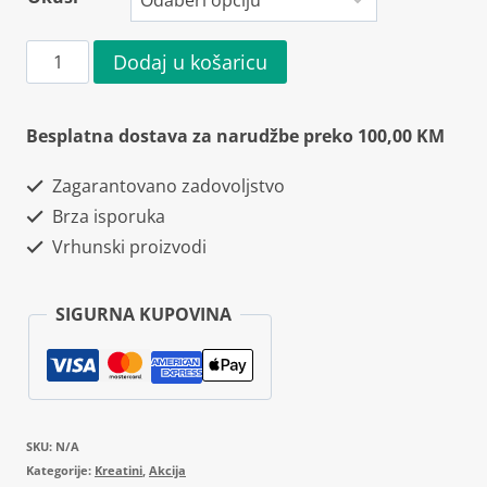
Cellucor
Dodaj u košaricu
COR-
Performance
Besplatna dostava za narudžbe preko 100,00 KM
Creatine
Zagarantovano zadovoljstvo
203g
Brza isporuka
količina
Vrhunski proizvodi
SIGURNA KUPOVINA
SKU:
N/A
Kategorije:
Kreatini
,
Akcija