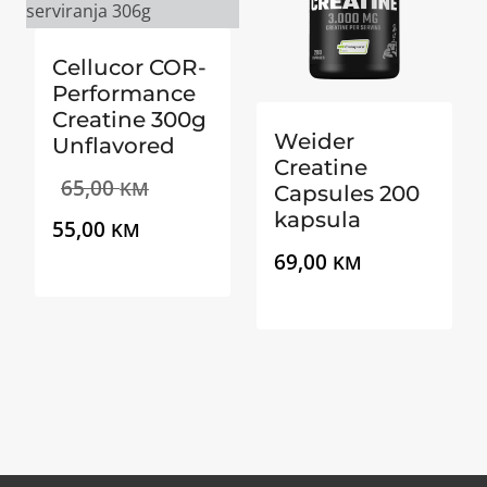
Cellucor COR-
Performance
Creatine 300g
Weider
Unflavored
Creatine
Izvorna
65,00
KM
Capsules 200
kapsula
Trenutna
cijena
55,00
KM
69,00
KM
cijena
bila
je:
je:
55,00 KM.
65,00 KM.