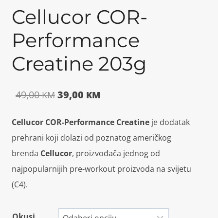
Cellucor COR-
Performance
Creatine 203g
Izvorna
Trenutna
49,00
39,00
KM
KM
cijena
cijena
Cellucor COR-Performance Creatine
je dodatak
bila
je:
prehrani koji dolazi od poznatog američkog
je:
39,00 KM.
brenda
Cellucor
, proizvođača jednog od
najpopularnijih pre-workout proizvoda na svijetu
49,00 KM.
(C4).
Okusi