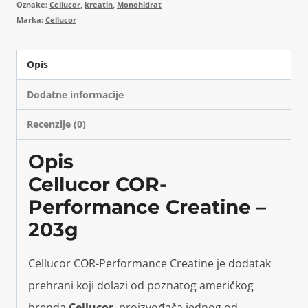
Oznake:
Cellucor
,
kreatin
,
Monohidrat
Marka:
Cellucor
Opis
Dodatne informacije
Recenzije (0)
Opis
Cellucor COR-
Performance Creatine –
203g
Cellucor COR-Performance Creatine je dodatak
prehrani koji dolazi od poznatog američkog
brenda
Cellucor
, proizvođača jednog od