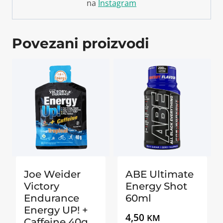
na
Instagram
Povezani proizvodi
Joe Weider
ABE Ultimate
Victory
Energy Shot
Endurance
60ml
Energy UP! +
4,50
KM
Caffeine 40g