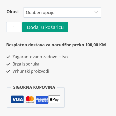
Okusi
Cellucor
Dodaj u košaricu
C4
Ultimate
Besplatna dostava za narudžbe preko 100,00 KM
500g
Zagarantovano zadovoljstvo
količina
Brza isporuka
Vrhunski proizvodi
SIGURNA KUPOVINA