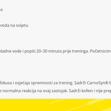
ma
voda na svijetu
 hladne vode i popiti 20–30 minuta prije treninga. Početnici
, fokusa i osjećaja spremnosti za trening. Sadrži CarnoSyn® 
je normalna reakcija na ovaj sastojak. Sadrži kofein i nije pr