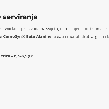
0 serviranja
re-workout proizvoda na svijetu, namijenjen sportistima i rek
je
CarnoSyn® Beta-Alanine
, kreatin monohidrat, arginin i 
erica – 6,5–6,9 g):