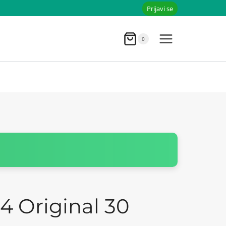
Prijavi se
0
4 Original 30