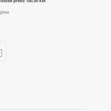
rudžbe preko 100,00 KM
jstvo