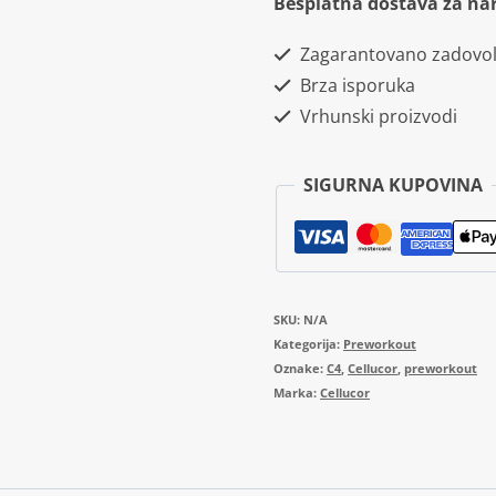
Besplatna dostava za na
30
Zagarantovano zadovol
serviranja
Brza isporuka
količina
Vrhunski proizvodi
SIGURNA KUPOVINA
SKU:
N/A
Kategorija:
Preworkout
Oznake:
C4
,
Cellucor
,
preworkout
Marka:
Cellucor