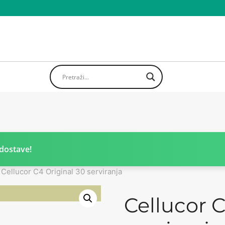
dostave!
Cellucor C4 Original 30 serviranja
Cellucor C