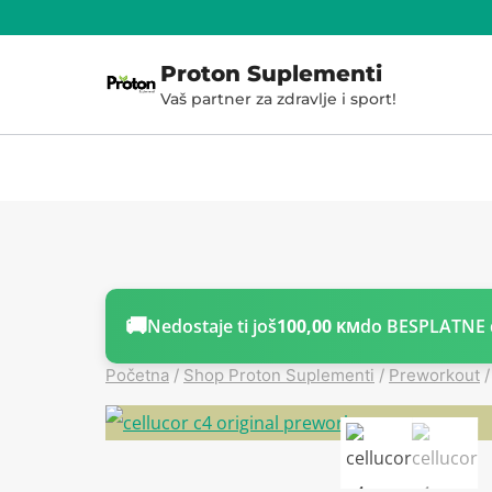
Skoči
do
Proton Suplementi
sadržaja
Vaš partner za zdravlje i sport!
🚚
Nedostaje ti još
100,00
do BESPLATNE 
KM
Početna
/
Shop Proton Suplementi
/
Preworkout
/