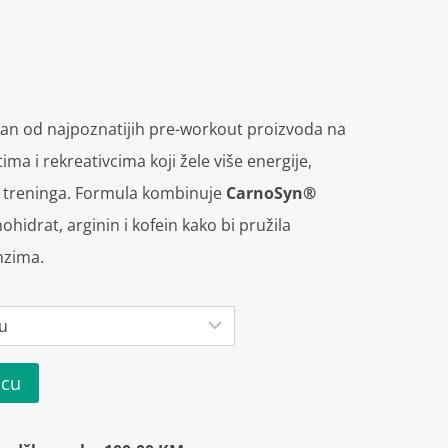
dan od najpoznatijih pre-workout proizvoda na
ima i rekreativcima koji žele više energije,
om treninga. Formula kombinuje
CarnoSyn®
ohidrat, arginin i kofein kako bi pružila
nzima.
icu