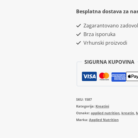
Creatine
Besplatna dostava za na
Monohydrate
Zagarantovano zadovol
Micronized
Brza isporuka
1000g
Vrhunski proizvodi
količina
SIGURNA KUPOVINA
SKU:
1587
Kategorija:
Kreatini
Oznake:
applied nutrition
,
kreatin
,
M
Marka:
Applied Nutrition