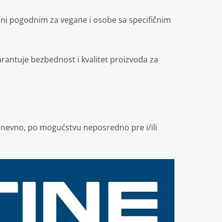
 čini pogodnim za vegane i osobe sa specifičnim
rantuje bezbednost i kvalitet proizvoda za
dnevno, po mogućstvu neposredno pre i/ili