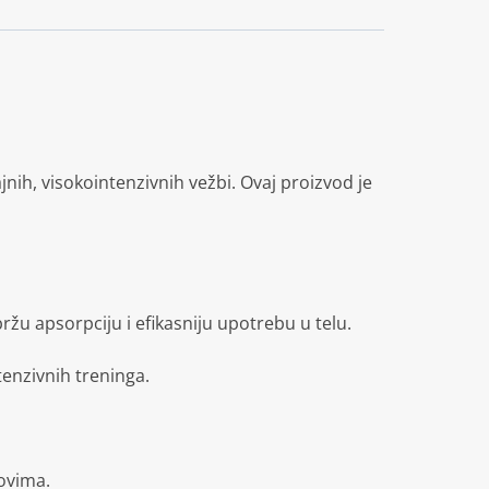
jnih, visokointenzivnih vežbi.
Ovaj proizvod je
žu apsorpciju i efikasniju upotrebu u telu.
enzivnih treninga.
ovima.