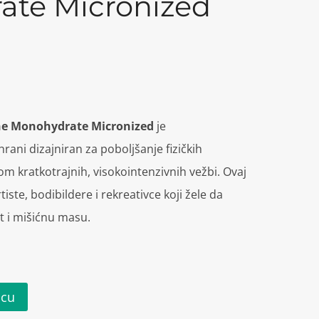
ate Micronized
ine Monohydrate Micronized
je
hrani dizajniran za poboljšanje fizičkih
 kratkotrajnih, visokointenzivnih vežbi. Ovaj
iste, bodibildere i rekreativce koji žele da
st i mišićnu masu.
icu