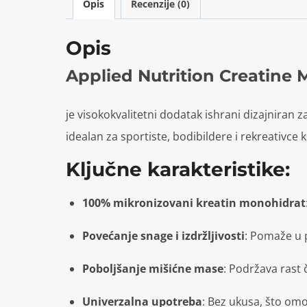
Opis
Recenzije (0)
Opis
Applied Nutrition Creatine
je visokokvalitetni dodatak ishrani dizajniran 
idealan za sportiste, bodibildere i rekreativce 
Ključne karakteristike:
100% mikronizovani kreatin monohidrat
Povećanje snage i izdržljivosti
:
Pomaže u p
Poboljšanje mišićne mase
:
Podržava rast 
Univerzalna upotreba
:
Bez ukusa, što omo