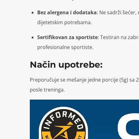
Bez alergena i dodataka
:
Ne sadrži šećer, 
dijetetskim potrebama.
Sertifikovan za sportiste
:
Testiran na zabr
profesionalne sportiste.
Način upotrebe:
Preporučuje se mešanje jedne porcije (5g) sa 2
posle treninga.