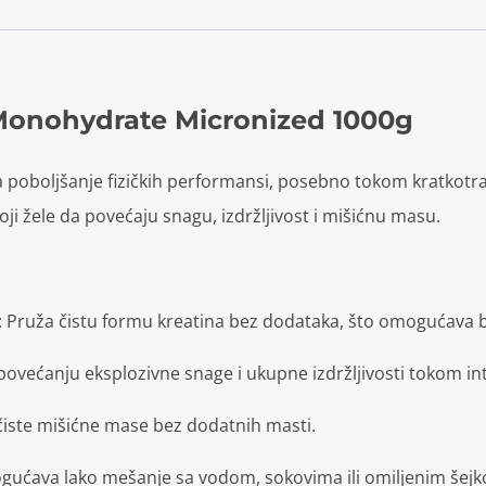
 Monohydrate Micronized 1000g
za poboljšanje fizičkih performansi, posebno tokom kratkotra
koji žele da povećaju snagu, izdržljivost i mišićnu masu.
:
Pruža čistu formu kreatina bez dodataka, što omogućava br
ovećanju eksplozivne snage i ukupne izdržljivosti tokom int
čiste mišićne mase bez dodatnih masti.
gućava lako mešanje sa vodom, sokovima ili omiljenim šejk