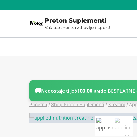
Skoči
do
Proton Suplementi
sadržaja
Vaš partner za zdravlje i sport!
🚚
Nedostaje ti još
100,00
do BESPLATNE 
KM
Početna
/
Shop Proton Suplementi
/
Kreatini
/
App