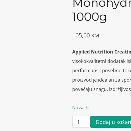
Monohydr
1000g
105,00
KM
Applied Nutrition Creat
visokokvalitetni dodatak is
performansi, posebno tokom
proizvod je idealan za sport
povećaju snagu, izdržljivo
Na zalihi
Applied
Dodaj u košar
Nutrition