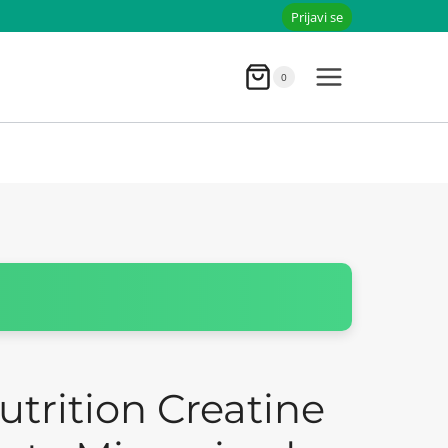
Prijavi se
0
utrition Creatine