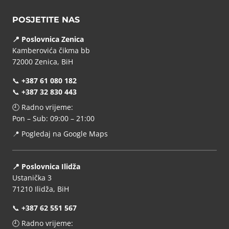
POSJETITE NAS
📍 Poslovnica Zenica
Kamberovića čikma bb
72000 Zenica, BiH
📞
+387 61 080 182
📞
+387 32 830 443
🕘 Radno vrijeme:
Pon – Sub: 09:00 – 21:00
📍
Pogledaj na Google Maps
📍 Poslovnica Ilidža
Ustanička 3
71210 Ilidža, BiH
📞
+387 62 551 567
🕘 Radno vrijeme: