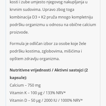
kosti i zube umjesto njegovog nakupljanja u
krvnim sudovima. Upravo zbog toga
kombinacija D3 + K2 pruža mnogo kompletniju
podršku organizmu u odnosu na obične calcium
proizvode.
Formula je odličan izbor za osobe koje žele
podršku kostima, zglobovima, mišićima i
opštem zdravlju organizma.
Nutritivne vrijednosti / Aktivni sastojci (2
kapsule):
Calcium – 750 mg
Vitamin K – 100 µg / 133% NRV*
Vitamin D – 50 µg / 2000 IU / 1000% NRV*