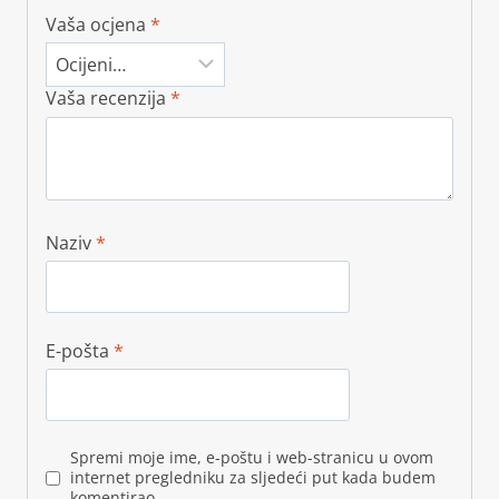
Vaša ocjena
*
Vaša recenzija
*
Naziv
*
E-pošta
*
Spremi moje ime, e-poštu i web-stranicu u ovom
internet pregledniku za sljedeći put kada budem
komentirao.