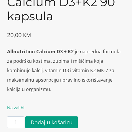
Calcium D3+K2 90
kapsula
20,00
KM
Allnutrition Calcium D3 + K2
je napredna formula
za podršku kostima, zubima i mišićima koja
kombinuje kalcij, vitamin D3 i vitamin K2 MK-7 za
maksimalnu apsorpciju i pravilno iskorištavanje
kalcija u organizmu.
Na zalihi
Allnutrition
Dodaj u košaricu
Calcium