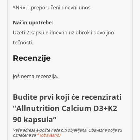
*NRV = preporučeni dnevni unos
Način upotrebe:
Uzeti 2 kapsule dnevno uz obrok i dovoljno
tečnosti.
Recenzije
Još nema recenzija.
Budite prvi koji će recenzirati
“Allnutrition Calcium D3+K2
90 kapsula”
Vaša adresa e-pošte neće biti objavljena.
Obavezna polja su
označena sa
* (obavezno)