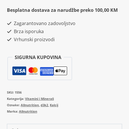
D3+K2
Besplatna dostava za narudžbe preko 100,00 KM
90
Zagarantovano zadovoljstvo
kapsula
Brza isporuka
količina
Vrhunski proizvodi
SIGURNA KUPOVINA
SKU:
1556
Kategorija:
Vitamini i Minerali
Oznake:
Allnutrition
,
d3k2
,
Kalcij
Marka:
Allnutrition