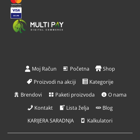
Moj Račun
Početna
Shop
Proizvodi na akciji
Kategorije
Brendovi
Paketi proizvoda
O nama
Kontakt
Lista želja
Blog
KARIJERA SARADNJA
Kalkulatori