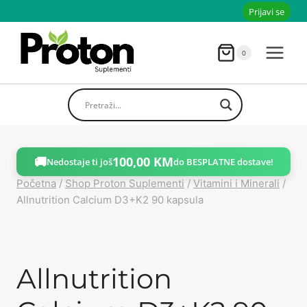
Skoči
Prijavi se
do
sadržaja
0
🚚
100,00
KM
Nedostaje ti još
do BESPLATNE dostave!
Početna
/
Shop Proton Suplementi
/
Vitamini i Minerali
/
Allnutrition Calcium D3+K2 90 kapsula
Allnutrition