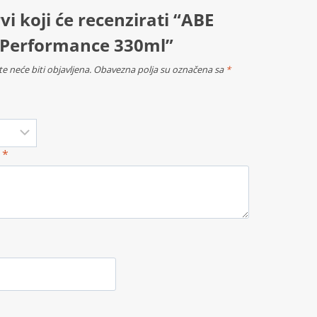
vi koji će recenzirati “ABE
 Performance 330ml”
e neće biti objavljena.
Obavezna polja su označena sa
*
a
*