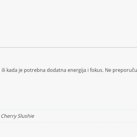
a
ili kada je potrebna dodatna energija i fokus. Ne preporuč
Cherry Slushie