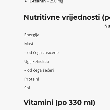
L-teanin
– 250 mg
Nutritivne vrijednosti (
Nu
Energija
Masti
– od čega zasićene
Ugljikohidrati
– od čega šećeri
Proteini
Sol
Vitamini (po 330 ml)