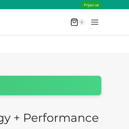
Prijavi se
0
gy + Performance