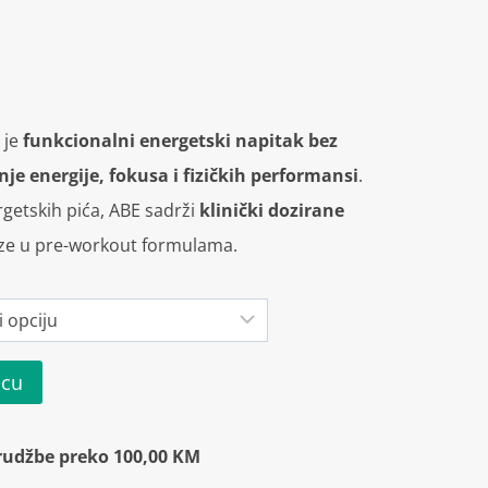
 je
funkcionalni energetski napitak bez
je energije, fokusa i fizičkih performansi
.
rgetskih pića, ABE sadrži
klinički dozirane
aze u pre-workout formulama.
icu
rudžbe preko 100,00 KM