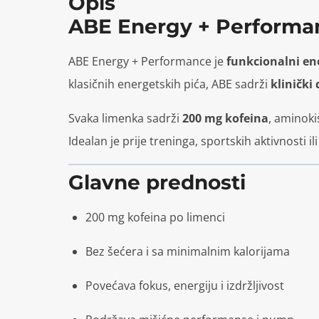
Opis
ABE Energy + Performa
ABE Energy + Performance je
funkcionalni en
klasičnih energetskih pića, ABE sadrži
klinički
Svaka limenka sadrži
200 mg kofeina
, aminoki
Idealan je prije treninga, sportskih aktivnosti i
Glavne prednosti
200 mg kofeina po limenci
Bez šećera i sa minimalnim kalorijama
Povećava fokus, energiju i izdržljivost