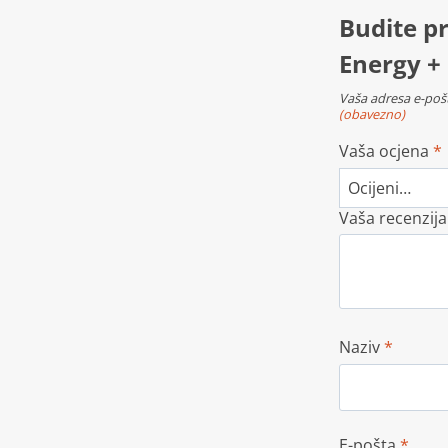
Budite pr
Energy +
Vaša adresa e-pošt
(obavezno)
Vaša ocjena
*
Vaša recenzij
Naziv
*
E-pošta
*