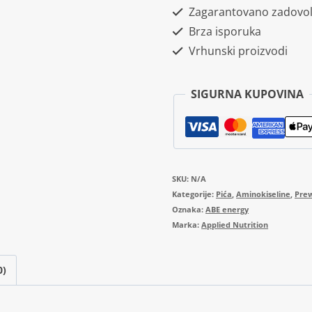
Zagarantovano zadovol
330ml
Brza isporuka
količina
Vrhunski proizvodi
SIGURNA KUPOVINA
SKU:
N/A
Kategorije:
Pića
,
Aminokiseline
,
Pre
Oznaka:
ABE energy
Marka:
Applied Nutrition
0)