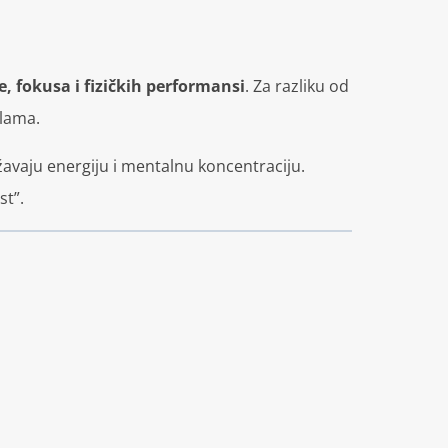
e, fokusa i fizičkih performansi
. Za razliku od
ulama.
ržavaju energiju i mentalnu koncentraciju.
st”.