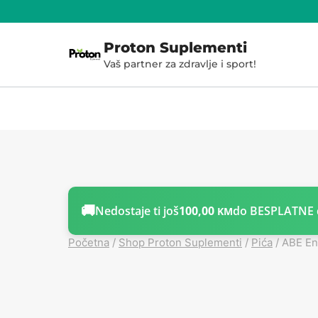
Skoči
do
Proton Suplementi
sadržaja
Vaš partner za zdravlje i sport!
🚚
Nedostaje ti još
100,00
do BESPLATNE 
KM
Početna
/
Shop Proton Suplementi
/
Pića
/
ABE En