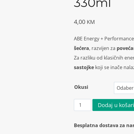
330ml
4,00
KM
ABE Energy + Performance
šećera
, razvijen za
povećan
Za razliku od klasičnih ene
sastojke
koji se inače nal
Okusi
ABE
Dodaj u košar
Energy
+
Besplatna dostava za na
Performance