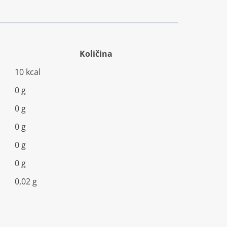
Količina
10 kcal
0 g
0 g
0 g
0 g
0 g
0,02 g