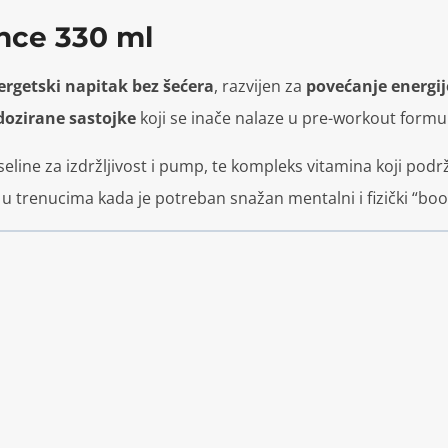
nce 330 ml
ergetski napitak bez šećera
, razvijen za
povećanje energij
 dozirane sastojke
koji se inače nalaze u pre-workout form
seline za izdržljivost i pump, te kompleks vitamina koji pod
li u trenucima kada je potreban snažan mentalni i fizički “boo