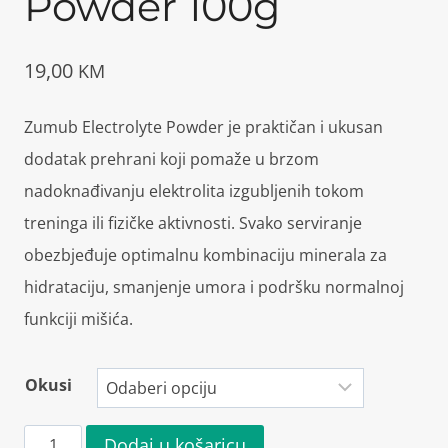
Powder 100g
19,00
KM
Zumub Electrolyte Powder je praktičan i ukusan
dodatak prehrani koji pomaže u brzom
nadoknađivanju elektrolita izgubljenih tokom
treninga ili fizičke aktivnosti. Svako serviranje
obezbjeđuje optimalnu kombinaciju minerala za
hidrataciju, smanjenje umora i podršku normalnoj
funkciji mišića.
Okusi
Zumub
Dodaj u košaricu