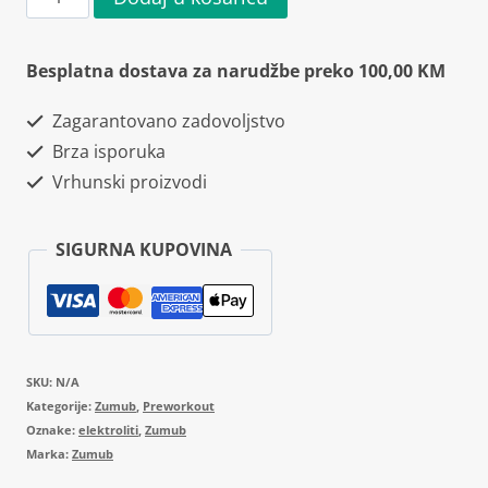
Electrolyte
Powder
Besplatna dostava za narudžbe preko 100,00 KM
100g
Zagarantovano zadovoljstvo
količina
Brza isporuka
Vrhunski proizvodi
SIGURNA KUPOVINA
SKU:
N/A
Kategorije:
Zumub
,
Preworkout
Oznake:
elektroliti
,
Zumub
Marka:
Zumub