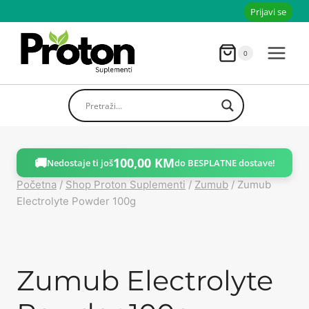
Skoči
Prijavi se
do
sadržaja
0
🚚
100,00
KM
Nedostaje ti još
do BESPLATNE dostave!
Početna
/
Shop Proton Suplementi
/
Zumub
/
Zumub
Electrolyte Powder 100g
Zumub Electrolyte