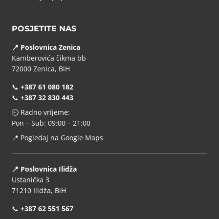
POSJETITE NAS
📍 Poslovnica Zenica
Kamberovića čikma bb
72000 Zenica, BiH
📞
+387 61 080 182
📞
+387 32 830 443
🕘 Radno vrijeme:
Pon – Sub: 09:00 – 21:00
📍
Pogledaj na Google Maps
📍 Poslovnica Ilidža
Ustanička 3
71210 Ilidža, BiH
📞
+387 62 551 567