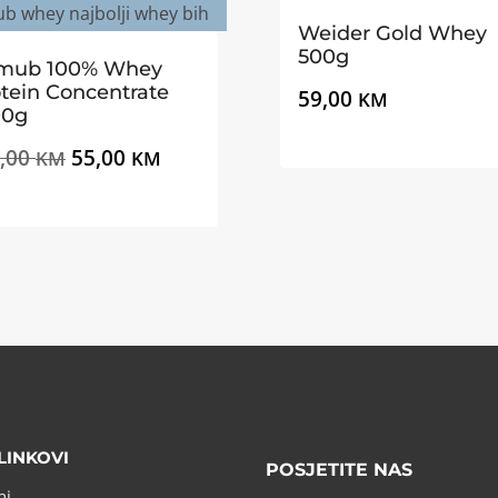
Weider Gold Whey
500g
mub 100% Whey
tein Concentrate
59,00
KM
00g
Izvorna
Trenutna
,00
55,00
KM
KM
cijena
cijena
bila
je:
je:
55,00 KM.
69,00 KM.
LINKOVI
POSJETITE NAS
ni