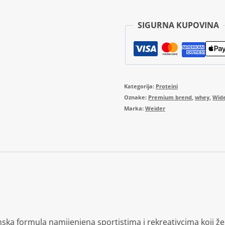
SIGURNA KUPOVINA
Kategorija:
Proteini
Oznake:
Premium brend
,
whey
,
Wid
Marka:
Weider
a formula namijenjena sportistima i rekreativcima koji žele