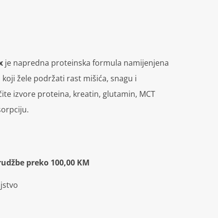
x
je napredna proteinska formula namijenjena
 koji žele podržati rast mišića, snagu i
ite izvore proteina, kreatin, glutamin, MCT
orpciju.
rudžbe preko 100,00 KM
jstvo