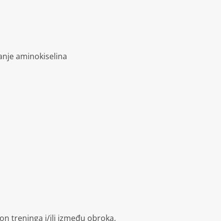
tanje aminokiselina
n treninga i/ili između obroka.