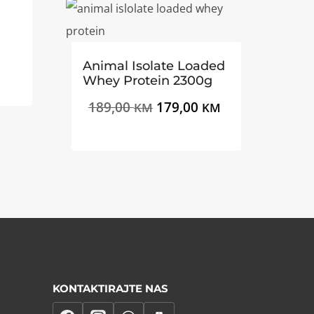
Animal Isolate Loaded
Whey Protein 2300g
Izvorna
Trenutna
189,00
179,00
KM
KM
cijena
cijena
bila
je:
je:
179,00 KM.
189,00 KM.
KONTAKTIRAJTE NAS