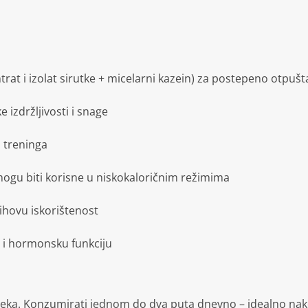
trat i izolat sirutke + micelarni kazein) za postepeno otpuš
 izdržljivosti i snage
 treninga
ogu biti korisne u niskokaloričnim režimima
ihovu iskorištenost
 i hormonsku funkciju
ijeka. Konzumirati jednom do dva puta dnevno – idealno nako