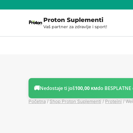
Skoči
do
Proton Suplementi
sadržaja
Vaš partner za zdravlje i sport!
🚚
Nedostaje ti još
100,00
do BESPLATNE 
KM
Početna
/
Shop Proton Suplementi
/
Proteini
/
Wei