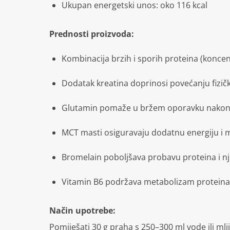
Ukupan energetski unos: oko 116 kcal
Prednosti proizvoda:
Kombinacija brzih i sporih proteina (koncen
Dodatak kreatina doprinosi povećanju fizičke
Glutamin pomaže u bržem oporavku nakon
MCT masti osiguravaju dodatnu energiju i m
Bromelain poboljšava probavu proteina i nj
Vitamin B6 podržava metabolizam proteina
Način upotrebe:
Pomiješati 30 g praha s 250–300 ml vode ili ml