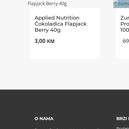
Applied Nutrition
Zu
Čokoladica Flapjack
Pro
Berry 40g
10
3,00
69
KM
O NAMA
BRZI 
Protei