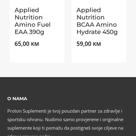
Applied
Applied
Nutrition
Nutrition
Amino Fuel
BCAA Amino
EAA 390g
Hydrate 450g
65,00
59,00
KM
KM
O NAMA
Proton Suplementi je tvoj pouzdan partner za zdravlje i
sportsku ishranu. Nudimo samo provjerene i originalne
suplemente koji ti pomažu da postigneš svoje ciljeve na