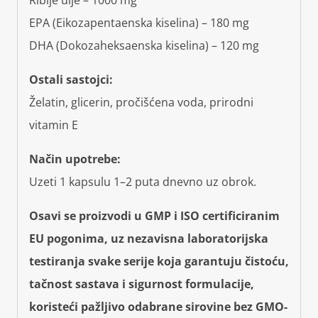
Riblje ulje – 1000 mg
EPA (Eikozapentaenska kiselina) – 180 mg
DHA (Dokozaheksaenska kiselina) – 120 mg
Ostali sastojci:
Želatin, glicerin, pročišćena voda, prirodni
vitamin E
Način upotrebe:
Uzeti 1 kapsulu 1–2 puta dnevno uz obrok.
Osavi se proizvodi u GMP i ISO certificiranim
EU pogonima, uz nezavisna laboratorijska
testiranja svake serije koja garantuju čistoću,
tačnost sastava i sigurnost formulacije,
koristeći pažljivo odabrane sirovine bez GMO-