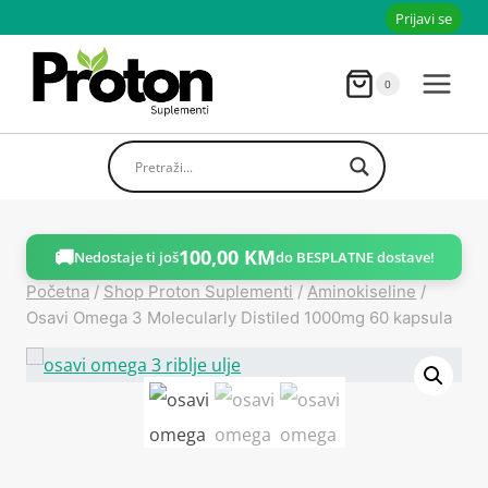
Skoči
Prijavi se
do
sadržaja
0
🚚
100,00
KM
Nedostaje ti još
do BESPLATNE dostave!
Početna
/
Shop Proton Suplementi
/
Aminokiseline
/
Osavi Omega 3 Molecularly Distiled 1000mg 60 kapsula