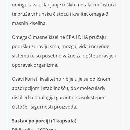
omogućava uklanjanje teških metala i nečistoća
te pruža vrhunsku čistoću i kvalitet omega-3
masnih kiselina.
Omega-3 masne kiseline EPA i DHA pružaju
podršku zdravlju srca, mozga, vida i nervnog
sistema te su posebno važne za opšte zdravlje i
oporavak organizma.
Osavi koristi kvalitetno riblje ulje sa odličnom
apsorpcijom i stabilnošću, dok molecularly
distilled tehnologija garantuje visok stepen
čistoće i sigurnosti proizvoda.
Sastav po porciji (1 kapsula):