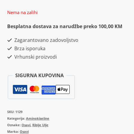
Nema na zalihi
Besplatna dostava za narudžbe preko 100,00 KM
Zagarantovano zadovoljstvo
Brza isporuka
Vrhunski proizvodi
SIGURNA KUPOVINA
SKU:
1129
Kategorija:
Aminokiseline
Oznake:
Osavi
,
Riblje Ulje
Marka:
Osavi