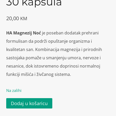
30 kapsula
20,00
KM
HA Magnezij Noć
je poseban dodatak prehrani
formulisan da podrži opuštanje organizma i
kvalitetan san. Kombinacija magnezija i prirodnih
sastojaka pomaže u smanjenju umora, nervoze i
nesanice, dok istovremeno doprinosi normalnoj
funkciji mišića i živčanog sistema.
Na zalihi
HA
Dodaj u košaricu
Magnezij