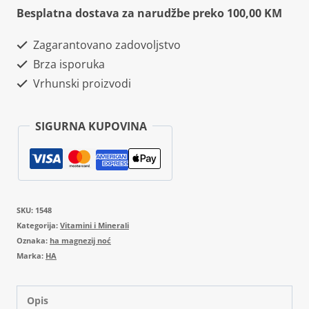
Noć
Besplatna dostava za narudžbe preko 100,00 KM
30
Zagarantovano zadovoljstvo
kapsula
Brza isporuka
količina
Vrhunski proizvodi
SIGURNA KUPOVINA
SKU:
1548
Kategorija:
Vitamini i Minerali
Oznaka:
ha magnezij noć
Marka:
HA
Opis