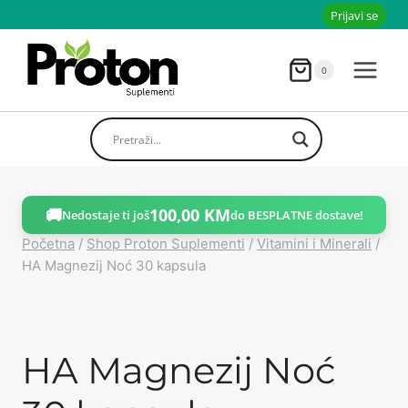
Skoči
Prijavi se
do
sadržaja
0
🚚
100,00
KM
Nedostaje ti još
do BESPLATNE dostave!
Početna
/
Shop Proton Suplementi
/
Vitamini i Minerali
/
HA Magnezij Noć 30 kapsula
HA Magnezij Noć