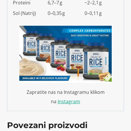
Proteini
6,7–7 g
~2–2,1 g
Sol (Natrij)
0–0,35 g
0–0,11 g
Zapratite nas na Instagramu klikom
na
Instagram
Povezani proizvodi