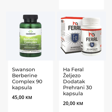
cijena
bila
je:
je:
25,00 KM.
29,00 KM.
Swanson
Ha Feral
Berberine
Željezo
Complex 90
Dodatak
kapsula
Prehrani 30
kapsula
45,00
KM
20,00
KM