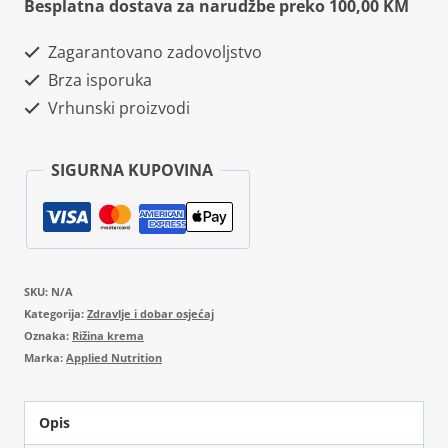
Besplatna dostava za narudžbe preko 100,00 KM
of
Zagarantovano zadovoljstvo
Rice
Brza isporuka
količina
Vrhunski proizvodi
SIGURNA KUPOVINA
SKU:
N/A
Kategorija:
Zdravlje i dobar osjećaj
Oznaka:
Rižina krema
Marka:
Applied Nutrition
Opis