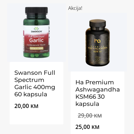
Akcija!
Swanson Full
Spectrum
Ha Premium
Garlic 400mg
Ashwagandha
60 kapsula
KSM66 30
kapsula
20,00
KM
Izvorna
29,00
KM
Trenutna
cijena
25,00
KM