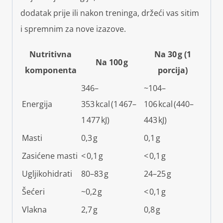
dodatak prije ili nakon treninga, držeći vas sitim
i spremnim za nove izazove.
Nutritivna
Na 30 g (1
Na 100 g
komponenta
porcija)
346–
~104–
Energija
353 kcal (1 467–
106 kcal (440–
1 477 kJ)
443 kJ)
Masti
0,3 g
0,1 g
Zasićene masti
< 0,1 g
< 0,1 g
Ugljikohidrati
80–83 g
24–25 g
Šećeri
~0,2 g
< 0,1 g
Vlakna
2,7 g
0,8 g