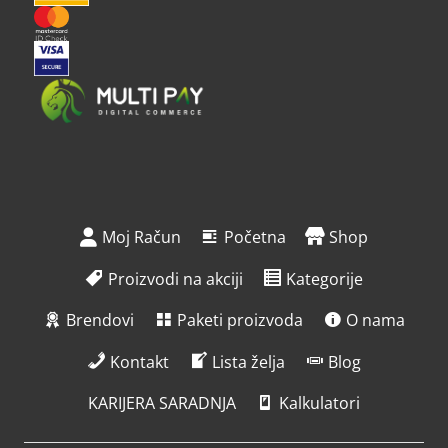
Moj Račun
Početna
Shop
Proizvodi na akciji
Kategorije
Brendovi
Paketi proizvoda
O nama
Kontakt
Lista želja
Blog
KARIJERA SARADNJA
Kalkulatori