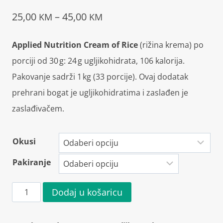
Raspon
25,00
–
45,00
KM
KM
cijena:
Applied Nutrition Cream of Rice
(rižina krema) po
od
porciji od 30 g: 24 g ugljikohidrata, 106 kalorija.
25,00 KM
Pakovanje sadrži 1 kg (33 porcije). Ovaj dodatak
prehrani bogat je ugljikohidratima i zaslađen je
do
zaslađivačem.
45,00 KM
Okusi
Pakiranje
Applied
Dodaj u košaricu
Nutrition
Cream