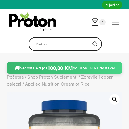
Skoči
Prijavi se
do
sadržaja
0
🚚
100,00
KM
Nedostaje ti još
do BESPLATNE dostave!
Početna
/
Shop Proton Suplementi
/
Zdravlje i dobar
osjećaj
/
Applied Nutrition Cream of Rice