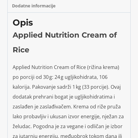
Dodatne informacije
Opis
Applied Nutrition Cream of
Rice
Applied Nutrition Cream of Rice (rižina krema)
po porciji od 30 g: 24 g ugljikohidrata, 106
kalorija. Pakovanje sadrži 1 kg (33 porcije). Ovaj
dodatak prehrani bogat je ugljikohidratima i
zaslađen je zaslađivačem. Krema od riže pruža
lako probavljiv i ukusan izvor energije, nježan za
želudac. Pogodna je za vegane i odličan je izbor
za jutarnju energiju, međuobrok tokom dana ili