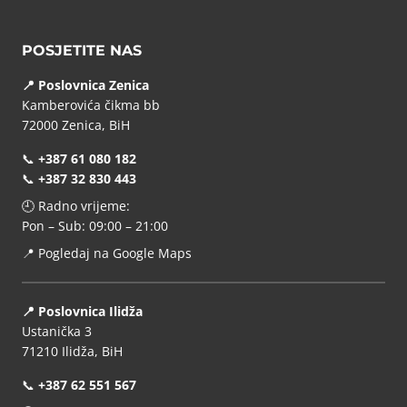
POSJETITE NAS
📍 Poslovnica Zenica
Kamberovića čikma bb
72000 Zenica, BiH
📞
+387 61 080 182
📞
+387 32 830 443
🕘 Radno vrijeme:
Pon – Sub: 09:00 – 21:00
📍
Pogledaj na Google Maps
📍 Poslovnica Ilidža
Ustanička 3
71210 Ilidža, BiH
📞
+387 62 551 567